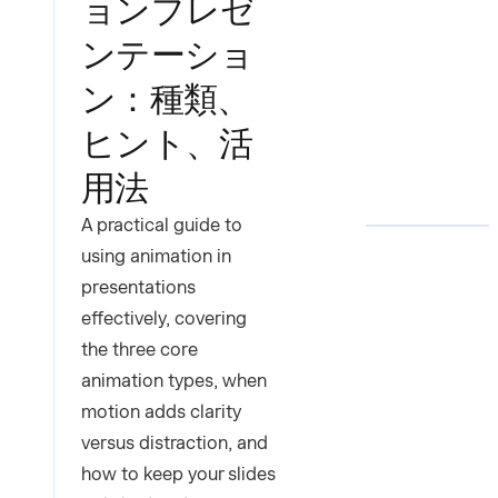
ョンプレゼ
ンテーショ
ン：種類、
ヒント、活
用法
A practical guide to
using animation in
presentations
effectively, covering
the three core
animation types, when
motion adds clarity
versus distraction, and
how to keep your slides