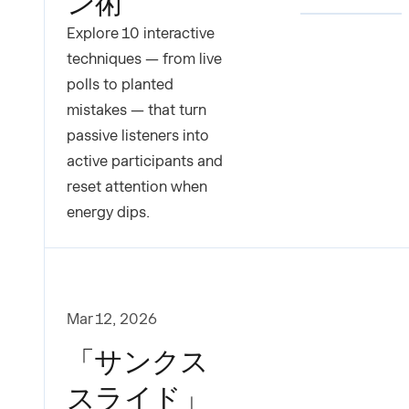
ン術
Explore 10 interactive
techniques — from live
polls to planted
mistakes — that turn
passive listeners into
active participants and
reset attention when
energy dips.
Mar 12, 2026
「サンクス
スライド」