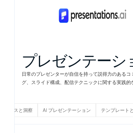
プレゼンテーシ
日常のプレゼンターが自信を持って説得力のあるコ
グ、スライド構成、配信テクニックに関する実践的
ニュースと洞察
AI プレゼンテーション
テンプレート