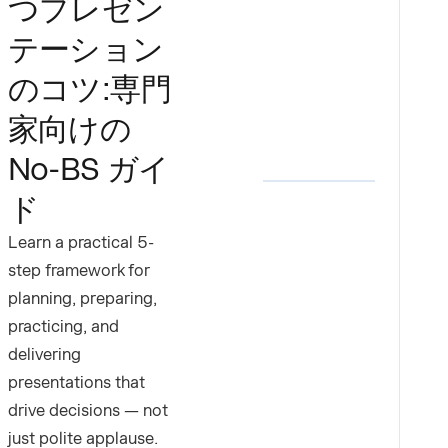
つプレゼン
テーション
のコツ:専門
家向けの
No-BS ガイ
ド
Learn a practical 5-
step framework for
planning, preparing,
practicing, and
delivering
presentations that
drive decisions — not
just polite applause.