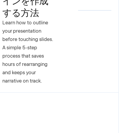
インを作成
する方法
Learn how to outline
your presentation
before touching slides.
A simple 5-step
process that saves
hours of rearranging
and keeps your
narrative on track.