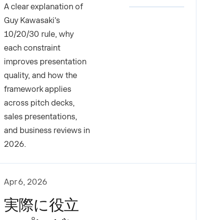
A clear explanation of
Guy Kawasaki's
10/20/30 rule, why
each constraint
improves presentation
quality, and how the
framework applies
across pitch decks,
sales presentations,
and business reviews in
2026.
Apr 6, 2026
実際に役立