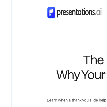
The 
Why Your 
Learn when a thank you slide helps