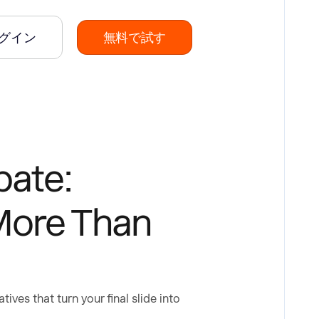
グイン
無料で試す
bate:
 More Than
ves that turn your final slide into