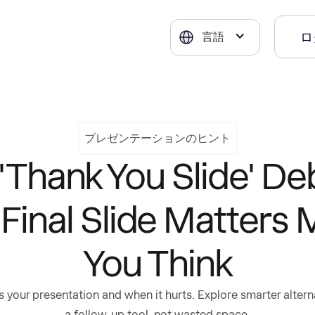
ロ
言語
プレゼンテーションのヒント
'Thank You Slide' De
Final Slide Matters
You Think
 your presentation and when it hurts. Explore smarter alternati
a follow-up tool, not wasted space.