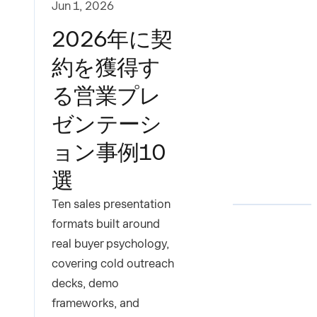
Jun 1, 2026
2026年に契
約を獲得す
る営業プレ
ゼンテーシ
ョン事例10
選
Ten sales presentation
formats built around
real buyer psychology,
covering cold outreach
decks, demo
frameworks, and