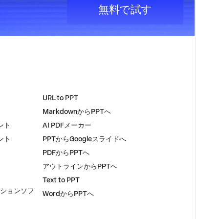
無料で試す
ツール
URL to PPT
MarkdownからPPTへ
ント
AI PDFメーカー
ント
PPTからGoogleスライドへ
PDFからPPTへ
アウトラインからPPTへ
Text to PPT
ーションソフ
WordからPPTへ