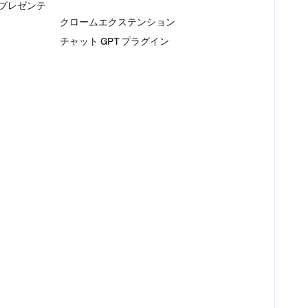
るプレゼンテ
プラグイン
クロームエクステンション
チャット GPT プラグイン