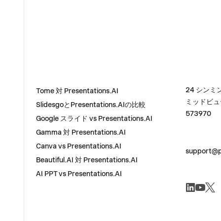
比較
住所
24 シンミン
Tome 対 Presentations.AI
ミッドビュ
SlidesgoとPresentations.AIの比較
573970
Google スライド vs Presentations.AI
Gamma 対 Presentations.AI
お問い合わ
Canva vs Presentations.AI
support@p
Beautiful.AI 対 Presentations.AI
AI PPT vs Presentations.AI
ソーシャル
その他