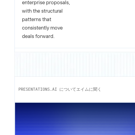
enterprise proposals,
with the structural
patterns that
consistently move
deals forward.
PRESENTATIONS.AI についてエイムに聞く