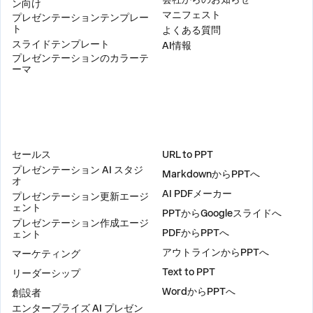
ン向け
マニフェスト
プレゼンテーションテンプレー
ト
よくある質問
スライドテンプレート
AI情報
プレゼンテーションのカラーテ
ーマ
ソリューション
ツール
セールス
URL to PPT
プレゼンテーション AI スタジ
MarkdownからPPTへ
オ
AI PDFメーカー
プレゼンテーション更新エージ
ェント
PPTからGoogleスライドへ
プレゼンテーション作成エージ
PDFからPPTへ
ェント
アウトラインからPPTへ
マーケティング
Text to PPT
リーダーシップ
WordからPPTへ
創設者
エンタープライズ AI プレゼン