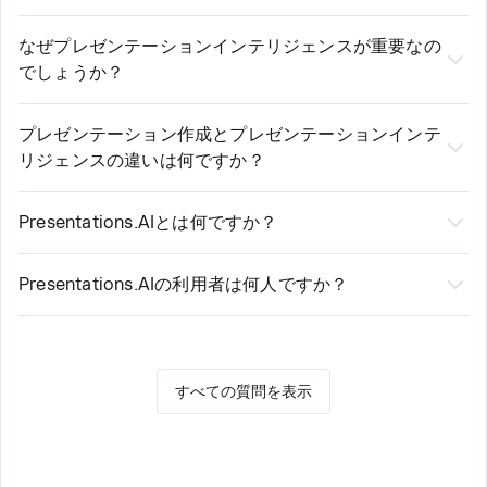
プレゼンテーションインテリジェンスとは、単なるスラ
イド作成を超えて、プレゼンテーションを評価、改善、
なぜプレゼンテーションインテリジェンスが重要なの
でしょうか？
測定し、継続的に最適化する能力のことです。これによ
組織はプレゼンテーションを通じて重要な意思決定を行
り、組織はプレゼンテーションが明確で、説得力があ
います。投資家向けプレゼン、役員会でのレビュー、営
り、聴衆に合致しており、意図した成果を達成できるか
プレゼンテーション作成とプレゼンテーションインテ
リジェンスの違いは何ですか？
業提案、製品発表、戦略計画など、すべてが効果的なコ
どうかを理解するのに役立ちます。
プレゼンテーション作成はスライドの構築に焦点を当て
ミュニケーションに依存しています。プレゼンテーショ
ます。一方、プレゼンテーションインテリジェンスはコ
ンインテリジェンスは、コミュニケーションの質とビジ
Presentations.AIとは何ですか？
ミュニケーションの質を理解することに焦点を当てま
Presentations.AIは、AI搭載のプレゼンテーションプラッ
ネス成果の向上を支援します。
す。作成が「このプレゼンテーションを作れるか？」と
トフォームであり、世界初のAIプレゼンテーション作成
Presentations.AIの利用者は何人ですか？
問うのに対し、プレゼンテーションインテリジェンスは
ツールです。2018年に設立され、組織がプレゼンテーシ
世界中で1,200万人以上のユーザーがPresentations.AIを
「このプレゼンテーションは効果を発揮するか？」と答
ョンの作成、改善、更新、管理、規模拡大を支援しま
利用しています。
えます。
す。
すべての質問を表示