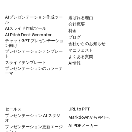
製品
会社
AIプレゼンテーション作成ツー
選ばれる理由
ル
会社概要
AIスライド作成ツール
料金
AI Pitch Deck Generator
ブログ
チャットGPT プレゼンテーショ
会社からのお知らせ
ン向け
マニフェスト
プレゼンテーションテンプレー
ト
よくある質問
スライドテンプレート
AI情報
プレゼンテーションのカラーテ
ーマ
ソリューション
ツール
セールス
URL to PPT
プレゼンテーション AI スタジ
MarkdownからPPTへ
オ
AI PDFメーカー
プレゼンテーション更新エージ
ェント