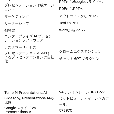
PPTからGoogleスライドへ
プレゼンテーション作成エージ
PDFからPPTへ
ェント
アウトラインからPPTへ
マーケティング
Text to PPT
リーダーシップ
WordからPPTへ
創設者
エンタープライズ AI プレゼン
テーションソフトウェア
プラグイン
カスタマーサクセス
クロームエクステンション
プレゼンテーション AI API に
よるプレゼンテーションの自動
チャット GPT プラグイン
化
比較
住所
24 シンミンレーン, #03 -99,
Tome 対 Presentations.AI
SlidesgoとPresentations.AIの
ミッドビューシティ、シンガポ
比較
ール、
Google スライド vs
573970
Presentations.AI