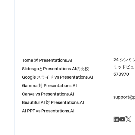
比較
住所
24 シンミン
Tome 対 Presentations.AI
ミッドビュ
SlidesgoとPresentations.AIの比較
573970
Google スライド vs Presentations.AI
Gamma 対 Presentations.AI
お問い合わ
Canva vs Presentations.AI
support@p
Beautiful.AI 対 Presentations.AI
AI PPT vs Presentations.AI
ソーシャル