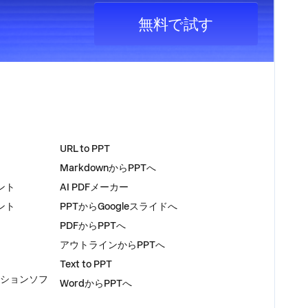
無料で試す
ツール
URL to PPT
MarkdownからPPTへ
ント
AI PDFメーカー
ント
PPTからGoogleスライドへ
PDFからPPTへ
アウトラインからPPTへ
Text to PPT
ーションソフ
WordからPPTへ