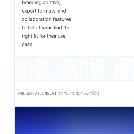
branding control,
export formats, and
collaboration features
to help teams find the
right fit for their use
case.
PRESENTATIONS.AI についてエイムに聞く