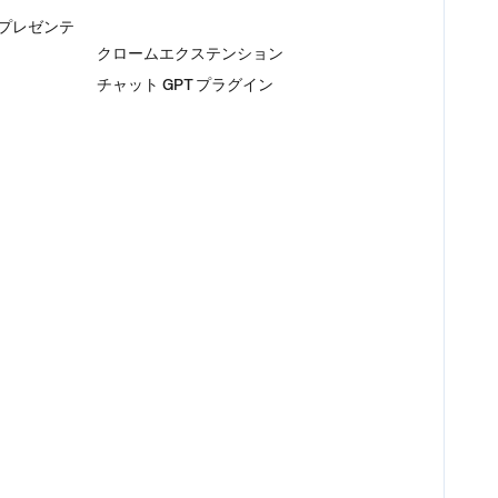
るプレゼンテ
プラグイン
クロームエクステンション
チャット GPT プラグイン