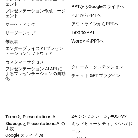
ェント
PPTからGoogleスライドへ
プレゼンテーション作成エージ
PDFからPPTへ
ェント
アウトラインからPPTへ
マーケティング
Text to PPT
リーダーシップ
WordからPPTへ
創設者
エンタープライズ AI プレゼン
テーションソフトウェア
プラグイン
カスタマーサクセス
クロームエクステンション
プレゼンテーション AI API に
よるプレゼンテーションの自動
チャット GPT プラグイン
化
比較
住所
24 シンミンレーン, #03 -99,
Tome 対 Presentations.AI
SlidesgoとPresentations.AIの
ミッドビューシティ、シンガポ
比較
ール、
Google スライド vs