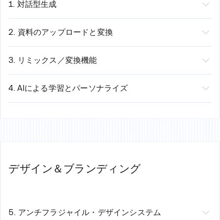
1. 対話型生成
できること：
自然言語で入力するだけで、AIが構成、執
筆、デザインします。
2. 資料のアップロードと変換
仕組み：
機能：
ドキュメントをアップロードするだけで、AIが内
あなた: 「第3四半期の営業プレゼンテーションを作成し
容を読み取り、理解し、プレゼンテーション資料に変換
3. リミックス／変換機能
てください。売上は15%増加しましたが、パイプライン
します。
機能：
既存のスライドを、新しいコンテキストやフォー
は減少しています。主な成功はエンタープライズセグメ
対応フォーマット：
マットへ瞬時に変換します。
4. AIによる学習とパーソナライズ
ントとAcme Corpとの提携でした。パイプラインの問題
PDF（ホワイトペーパー、レポート、分析資料）
活用例：
機能：
AIがあなたの好みやスタイルを学習し、新しいプ
に対処してください。」
Wordドキュメント（.docxファイル）
「この営業資料を顧客向けバージョンにして」→ 外部
レゼンテーションに適用します。
テキストファイルおよびGoogleドキュメント
向けに再構成
仕組み：
AIが生成するもの:
スプレッドシート（コンテキスト付きデータ）
「この役員向けプレゼンを全社員向けに作り替えて」
プレゼンテーションを作成（スタイルの基準を設定）
- タイトルスライド
メールスレッド（会議の要約）
→ 社員向けに簡略化
AIが観察：構成、メッセージ、視覚的な好み
デザイン＆ブランディング
- エグゼクティブサマリー
仕組み：
「モバイルフレンドリーなバージョンを作成して」→
次のプレゼンテーション：AIがあなたのスタイルをデ
- チャート付き収益成長スライド
ドキュメントをアップロード
小さな画面用に再フォーマット
フォルトとして適用
- 分析付きパイプライン懸念スライド
AIが読み取り、重要なポイントを抽出
「50枚のスライドを重要な15枚に要約して」→ 要点
修正：AIがあなたの編集内容から学習
- 成功事例ハイライトスライド
論理的なプレゼンテーションの流れを構築
を抽出
時間の経過とともに：出力がよりパーソナライズされ
5. アンチフラジャイル・デザインシステム