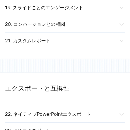
チャートや表を特定のデータにリンク
削減時間：プレゼンテーション1件あたり月間4〜8時間
プレゼンテーションを自動生成
旧バージョンを維持
できます。
19. スライドごとのエンゲージメント
ソースからデータを自動取得
関係者へ直接共有、または承認フローの設定が可能
チームによる新バージョンの手動レビュー
追跡指標：
機能：
どのスライドが最も長く閲覧されているかを確認
データ更新時に自動反映
削減時間：週/月あたり2〜4時間
承認後の更新のみを実行
閲覧者（個人または役割別）
できます。
20. コンバージョンとの相関
結果：チャートや表が常に最新のデータを表示
結果：不具合を起こさない自動更新
閲覧日時（日付/時刻）
指標：
機能：
プレゼンテーションの閲覧状況とビジネス成果を
閲覧時間（滞在時間）
各スライドの滞在時間
結びつけます。
21. カスタムレポート
使用デバイス（デスクトップ、モバイル、タブレッ
スキップされたスライド
例：
機能：
プレゼンテーションのパフォーマンスに関するカ
ト）
スライドの閲覧順序
3つ以上のデータ可視化を用いた営業プレゼンは、成
スタム分析レポートを作成します。
表示場所：
離脱ポイント
約率が35%向上します
レポートの種類：
Presentations.AIのダッシュボード表示
得られるインサイト：
「チーム」のスライド（7枚目）を含む投資家向けピ
期間別（週次、月次、四半期）
自動メールレポート（日次、週次、月次）
「5枚目のスライド（価格）で40%の離脱が発生しま
ッチは、ミーティングのリクエスト数が2倍になりま
プレゼンテーションタイプ別（営業、取締役会、投資
エクスポートと互換性
例：「火曜日の午前中、8名の役員があなたのボードデッ
した」
す
家）
キを平均18分間閲覧しました。」
「3枚目のスライド（課題提起）は90%のエンゲージ
「15スライド未満のクライアント向け提案書は、回答
オーディエンスセグメント別（社内、社外）
メントを維持しました」
までの時間が40%短縮されます」
指標別（エンゲージメント、コンバージョン、滞在時
「12〜15枚目のスライドは60%のユーザーにスキッ
導入のメリット：
間）
22. ネイティブPowerPointエクスポート
プされました」
見栄えだけの指標ではなく、成果を最適化する
活用方法：
機能：
プレゼンテーションをネイティブな.pptxファイル
実行可能なアクション：
何がコンバージョンにつながるかを把握する
週次リーダーシップダッシュボード
としてダウンロード（完全に編集可能）。