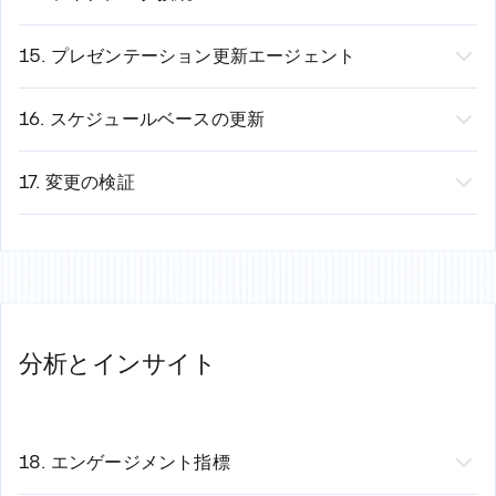
法務部門へルーティング（コンプライアンス確認）
バリエーションを選択
チームごとに異なるブランド基準
機能：
プレゼンテーションをデータソースに直接リンク
エグゼクティブへルーティング（最終承認）
コンテンツを自動的に再構成
整理されたフォルダ構造
します。チャートや表は常に最新の状態に保たれます。
15. プレゼンテーション更新エージェント
すべての承認完了後：共有可能
デザインを即座に更新
ワークスペース単位のアクセス制御
対応ソース：
機能：
データが変更されると、定期的なプレゼンテーシ
結果：同じコンテンツから複数のデザイン案を数秒で作
ワークスペースごとの請求
ビジネスインテリジェンス：
ョンを自動的に更新します。
16. スケジュールベースの更新
成
Tableau、Power BI、Looker、Superset
仕組み：
機能：
スケジュールに基づいてプレゼンテーションを自
スプレッドシート：
プレゼンテーションを一度設定するだけ
動生成します。
17. 変更の検証
Google スプレッドシート、Microsoft Excel、
自動更新するセクションを選択
活用例：
機能概要：
自動更新のたびに品質をチェックし、確定さ
Airtable
更新スケジュール（日次、週次、月次）
月曜朝：週次売上レビュー
せます。
データベース：
AIがデータ、テキスト、グラフを自動更新
毎月1日：月次パフォーマンスレポート
検証項目：
Snowflake、PostgreSQL、MySQL、MongoDB、
デザインとブランドイメージを維持
四半期末：取締役会プレゼンテーション
数値の妥当性（データエラーがないか）
Redshift
例：
金曜午後5時：週次チームアップデート
レイアウトの維持（書式が崩れていないか）
分析とインサイト
SaaS & CRM：
月次売上資料
仕組み：
ブランドの一貫性（色やフォントが正しいか）
Salesforce、HubSpot、Mixpanel、Databox、
Salesforceパイプラインと連携
テンプレートを設定
読みやすさ（テキストの欠けがないか）
Google Analytics
毎月1日に自動更新
データソースの接続
検証に失敗した場合：
仕組み：
すべてのグラフとテキストを更新
スケジュールの設定（月曜の午前8時、毎月1日な
プレゼンテーションを人間によるレビュー対象として
18. エンゲージメント指標
データソースを接続（認証は初回のみ）
ブランドカラーとフォントを固定
ど）
フラグ付け
機能：
誰がいつプレゼンテーションを閲覧したかを確認