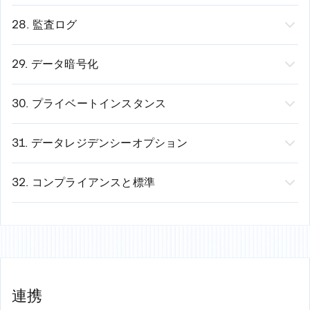
対応プロバイダー：
What it does:
Control exactly who can access what.
Okta
Role examples:
28. 監査ログ
Azure Active Directory (Microsoft)
Admin (manage all, change settings)
機能：
誰が、何を、いつ行ったかの完全な記録。
Google Workspace
Editor (create, edit, share)
ログイベント：
29. データ暗号化
Ping Identity
Viewer (view and comment)
ログイン/ログアウト
機能：
転送中および保存中のデータを暗号化します。
その他のSAML 2.0プロバイダー
Commenter (view and comment, can't edit)
ファイルアクセス
転送時：
30. プライベートインスタンス
メリット：
Owner only (only the owner can edit)
変更内容（誰が、何を、いつ）
TLS 1.2以降（銀行と同レベル）
機能：
Presentations.AIを、他の顧客とは完全に分離され
すべてのツールでパスワードを統一
Granularity:
共有アクティビティ
すべての通信が暗号化されます
た独立したサーバーで実行します。
31. データレジデンシーオプション
退職時の自動アカウント無効化
組織レベルで設定
権限変更
傍受は不可能です
オプション：
機能：
データの物理的な保存場所を選択します。
IT部門によるパスワードポリシーの管理
ワークスペースレベルで設定
ダウンロード
保存時：
エアギャップ（インターネット接続なし）
オプション：
32. コンプライアンスと標準
IDの一元管理
個々のプレゼンテーションごとに設定
エクスポート
AES-256暗号化
プライベートクラウド（お客様のAWS/Azureアカウン
米国（バージニア）
認証と対応状況:
特定のスライドごとに設定
用途：
軍事レベルの暗号化
ト）
EU（ドイツ／アイルランド）
SOC 2 Type II (独立監査済み)
例：「インターンはマーケティング資料を閲覧できます
コンプライアンス監査
サーバーが侵害されても、データは読み取れません
オンプレミス（お客様のデータセンター）
エンタープライズ向けカスタムリージョン
GDPR準拠
が、編集はできません。財務チームはすべてのプレゼン
監査証跡（「誰がそのスライドを削除したか？」）
結果：お客様のデータはあらゆる場所で保護されます
対象者：
重要な理由：
HIPAA対応
テーションを閲覧できますが、財務関連のプレゼンテー
セキュリティレビュー
政府機関
コンプライアンス（GDPR、現地法）
SOX法対応
連携
ションのみ管理できます。」
説明責任
防衛関連企業
パフォーマンス（低遅延）
ISO 27001対応