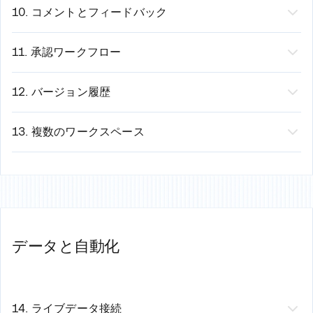
りません
ブランドプロファイルの作成
アセットを一度アップロードするだけ
「スタイルを変更」をクリック
を編集できます。
10. コメントとフィードバック
結果：手作業による調整なしで、常にプロフェッショナ
すべてのプレゼンテーションに自動適用
すべてのプレゼンテーションに自動適用
バリエーションを選択
仕組み：
機能：
スライドに直接フィードバックを残せます。特定
ルなレイアウトを実現
結果：手動設定なしで、すべてのプレゼンテーションで
一元管理で更新（すべてのプレゼンテーションに自
コンテンツを自動的に再構成
チームメンバーを招待
のコンテンツについて会話が可能です。
11. 承認ワークフロー
一貫したブランドイメージを実現
動反映）
デザインを即座に更新
編集内容をリアルタイムで確認
機能：
機能：
プレゼンテーションを独自の承認プロセスに回覧
チームごとに使用可能なアセットを管理
結果：同じコンテンツから複数のデザイン案を数秒で作
バージョン競合の心配は無用
スライドごとにディスカッションをスレッド化
します。
12. バージョン履歴
結果：すべてのプレゼンテーションで100%のブランド整
成
変更内容は即座に同期
特定のメンバーを@メンション
ワークフローのオプション：
機能：
同じコンテンツに対して、異なるビジュアルアプ
合性を維持
常に最新バージョンを全員で共有
対応が完了したコメントを解決
順次：担当者A → 担当者B → 担当者C
ローチを切り替えます。
13. 複数のワークスペース
Googleドキュメントのプレゼンテーション版。
コメントはプレゼンテーションの履歴とともに保持さ
並列：全員が同時に承認
例：
機能：
チームを独立したブランディングと設定を持つ個
れます
条件付き：コンテンツタイプに応じて異なる承認ルー
プロフェッショナル vs. クリエイティブ
別のスペースに整理します。
例：
トを設定
ミニマル vs. 情報集約型
例：
スライド3へのコメント：「この第3四半期の予測は確
ロールベース：特定のロールを持つユーザーが承認可
コーポレート向け vs. スタートアップ向け
営業ワークスペース（プレゼンテーション資料）
定ですか、それとも暫定ですか？」
能
ダークモード vs. ライトモード
マーケティングワークスペース（キャンペーン用資
データと自動化
@Sarahの返信：「暫定値です。10〜15%変動する可
例：
アニメーション vs. 静止画
料）
能性があります」
ドラフト作成済み
仕組み：
財務ワークスペース（取締役会用資料）
デザイナーが注意書きを添えてスライドを更新
コンテンツレビュアーへルーティング（メッセージの
プレゼンテーションを生成
それぞれ独自のブランドガイドラインを設定可能
コメントを解決済みに設定
承認）
「スタイルを変更」をクリック
メリット：
14. ライブデータ接続