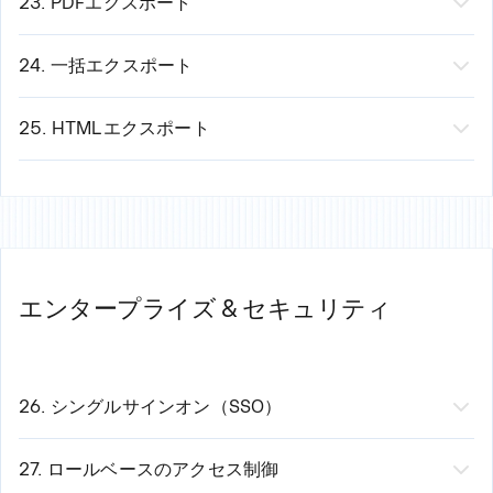
23. PDFエクスポート
データに基づき、弱いスライドを強化
異なるアプローチのA/Bテストを行う
月次マーケティングパフォーマンスレビュー
内容物：
概要：
プレゼンテーションをプロ仕様のPDFとしてエク
反響の大きいスライドを拡充
プレゼンテーション改善のROIを証明する
四半期ごとの取締役会有効性レポート
完全に編集可能なPowerPointファイル
スポートします。
24. 一括エクスポート
エンゲージメントパターンに基づいた再構成
投資家向け広報活動のトラッキング
PowerPointの全ネイティブ機能に対応
機能：
機能：
複数のプレゼンテーションを、複数の形式で一度
フォントとスタイルを保持
美しいPDFレイアウト
にエクスポートします。
25. HTMLエクスポート
埋め込みグラフ・画像
すべてのフォントを正しくレンダリング
仕組み：
機能：
プレゼンテーションを埋め込み可能なインタラク
スピーカーノート付き
高画質な画像表示
10件のプレゼンテーションを選択
ティブHTMLとしてエクスポートします。
PowerPoint 2010以降に対応
リンクを保持し、クリック可能
形式を選択（PPTX、PDF、画像、HTML）
活用事例：
活用シーン：
ファイルサイズを最適化
エクスポートをクリック
ウェブサイトやブログへの埋め込み
PowerPointを好む相手との共有
印刷に最適
すべてのファイルを一括取得
リンクで共有（ダウンロード不要）
エンタープライズ & セキュリティ
Presentations.AI外での編集
活用シーン：
時間の節約：手作業で10分かかる10件のプレゼンテーシ
インタラクティブなオンラインプレゼンテーション
ノートPCからプレゼン
プロフェッショナルな共有
ョンを、30秒でエクスポート
モバイル対応の表示
記録用アーカイブ
書式を保持（デバイス間でも崩れません）
イベント用印刷
26. シングルサインオン（SSO）
記録用アーカイブ
機能：
会社のIDプロバイダーを使用してログインしま
す。
27. ロールベースのアクセス制御