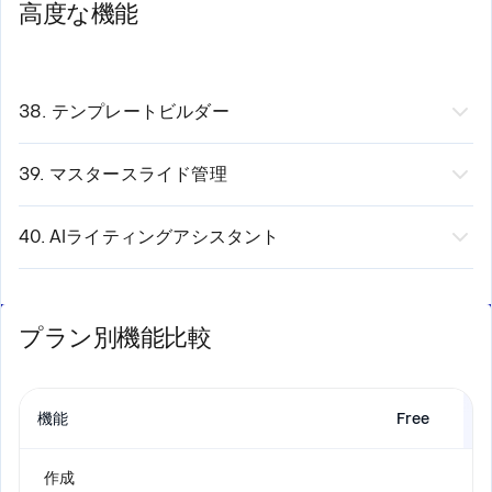
高度な機能
成する
プレゼンテーションの更新をチームに通知
月次データ更新完了 → 役員会資料更新
ライブデータ接続を維持する
外部イベントからプレゼンテーションをトリガー
顧客契約締結 → 提案書作成
コミュニケーションワークフローに統合
キャンペーン開始 → キャンペーン資料作成
38. テンプレートビルダー
機能：
カスタムプレゼンテーションテンプレートを作成
します。
39. マスタースライド管理
カスタマイズできるもの：
機能：
プレゼンテーションの構造を一度定義すれば、ど
スライドレイアウト
こにでも適用可能です。
40. AIライティングアシスタント
配色
設定内容：
機能：
AIでスライドのテキストを生成・改善します。
タイポグラフィ
既定のレイアウト
機能：
ロゴの配置
フォントの選択
アウトラインから生成
プラン別機能比較
承認済み画像
カラーパレット
既存のテキストを改善
メリット：
間隔ルール
トーンの調整（プロフェッショナル、カジュアル、専
すべてのプレゼンテーションで一貫した見た目
アセットの配置
門的）
機能
Free
チームは自動的にガイドラインに従います
利点: すべてのプレゼンテーションが設定を継承し、必要
テキストの短縮・拡張
強制適用可能（チームがテンプレートを崩すことはあ
に応じてグローバルに編集できます
作成
明瞭化