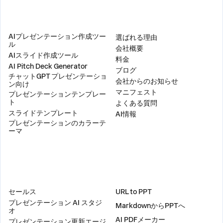
製品
会社
AIプレゼンテーション作成ツー
選ばれる理由
ル
会社概要
AIスライド作成ツール
料金
AI Pitch Deck Generator
ブログ
チャットGPT プレゼンテーショ
会社からのお知らせ
ン向け
マニフェスト
プレゼンテーションテンプレー
ト
よくある質問
スライドテンプレート
AI情報
プレゼンテーションのカラーテ
ーマ
ソリューション
ツール
セールス
URL to PPT
プレゼンテーション AI スタジ
MarkdownからPPTへ
オ
AI PDFメーカー
プレゼンテーション更新エージ