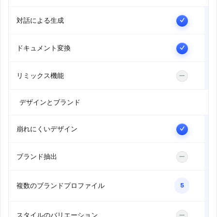
りません）
例: 入力: 「当社の製品は様々な点で優れています」 AIに
対話による生成
一度更新すれば、どこにでも適用されます
✓
よる改善: 「Presentations.AIはプレゼンテーション作成
時間を80%削減し、チームが書式設定ではなく戦略に集
ドキュメント変換
中できるようにします。」
✓
リミックス機能
—
デザインとブランド
崩れにくいデザイン
✓
ブランド抽出
—
複数のブランドプロファイル
5
スタイルのバリエーション
—