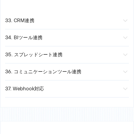
金融機関
プライバシー（データは地域内に留まります）
これが意味すること:
厳しく規制されている業界
お客様のデータは業界標準によって保護されています
セキュリティの第三者検証
33. CRM連携
規制要件への対応
連携済みCRM:
エンタープライズ対応インフラストラクチャ
Salesforce
34. BIツール連携
HubSpot
連携済みBIプラットフォーム：
Pipedrive
Tableau
35. スプレッドシート連携
Intercom
Power BI
連携スプレッドシート：
できること：
Looker
Google Sheets
36. コミュニケーションツール連携
案件データから提案書を生成
Superset
Microsoft Excel
連携ツール：
最新の案件情報で営業資料を自動更新
できること：
Airtable
Slack
37. Webhook対応
追跡のためにプレゼンテーションを案件に紐付ける
ライブBIダッシュボードを埋め込む
Notion
Microsoft Teams
機能：
外部イベントからプレゼンテーションの生成をト
トリガーに応じた営業資料の自動生成
クエリからチャートを自動更新
できること：
メール通知
リガーします。
BIインサイトに基づいてプレゼンテーションを作成す
テーブルをスプレッドシートデータにリンクする
Webhook
例：
る
データ変更時に自動更新
できること：
営業担当者が案件を作成 → プレゼンテーションが自動
最新の分析を常に反映する
スプレッドシートの構造からプレゼンテーションを作
プレゼンテーションをSlack/Teamsで共有
生成