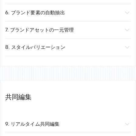
- パイプライン回復計画
タイトル、箇条書き、スピーカーノートを作成
仕組み：
る
機能：
デザインを損なうことなく、また手作業での修正
- 結論
可視化すべきデータを特定
既存のプレゼンテーションをアップロード
例：
を必要とせずに、コンテンツに合わせてスライドが自動
6. ブランド要素の自動抽出
例：
希望する変換内容を入力
「課題解決型」のストーリーで営業資料を作成
調整されます。
機能：
ウェブサイトのURLを入力すると、AIがブランド
得られるもの:
入力：25ページの市場調査PDF
AIが重要なデータを保持したままスライドを再構成
次の営業資料：AIがその構成を自動的に提案
解決する課題：
従来のテンプレートは、コンテンツを変
要素を自動的に抽出します。
7. ブランドアセットの一元管理
完璧なプレゼンテーション構成
出力：調査結果、競合状況、推奨事項をまとめた12枚
デザインを自動的に更新
指標と成果を重視
更すると崩れてしまいます。
抽出される要素：
機能：
ブランド要素を一元管理し、プレゼンテーション
プロフェッショナルなスライドデザイン
のスライド
ブランドの一貫性を維持
AIがそれを次世代の生成に反映
箇条書きをもう1つ追加 → テキストが途切れる
プライマリーカラー、セカンダリーカラー、アクセン
に即座に適用します。
8. スタイルバリエーション
適切なビジュアライゼーション
削減時間：ドキュメント変換1件あたり3〜4時間
時間の節約：
変換ごとに2〜3時間
結果：手間をかけずに、一貫性のあるパーソナライズさ
画像を追加 → レイアウトが崩れる
トカラー
保存可能なもの：
機能：
同じコンテンツに対して、異なるビジュアルアプ
スピーカーノート
れたプレゼンテーションを実現
グラフを追加すると、余白が自動的に調整されます
タイポグラフィ（フォント、サイズ、ウェイト）
ロゴ（複数のバージョン、フォーマット）
ローチを切り替えられます。
時間短縮: プレゼンテーションあたり4～6時間
書式設定の修正に30分も費やす必要はありません
ロゴの使用ルール
カラーパレット（プライマリ、セカンダリ、アクセン
例：
Presentations.AIの仕組み：
画像スタイル（写真のスタイル、トーン）
ト）
プロフェッショナルとクリエイティブ
スライドにはインテリジェントなレイアウトゾーンが
余白とレイアウトのパターン
タイポグラフィ（フォント、サイズ、ウェイト、行
ミニマルとデータ重視
共同編集
備わっています
仕組み：
間）
コーポレート向けとスタートアップ向け
コンテンツが自動的に適切なゾーンへ配置されます
ウェブサイトのURLを入力
ブランド画像とパターン
ダークモードとライトモード
デザインルール（余白、配置、階層）が適用されます
AIによるサイトデザインの分析
承認済みイラスト
アニメーションと静止画
余白がインテリジェントに調整されます
ブランドトークン（カラー、フォント、ロゴ）の抽
アイコンライブラリ
仕組み：
9. リアルタイム共同編集
レイアウトが崩れることも、不自然に見えることもあ
出
仕組み：
プレゼンテーションを生成
機能：
複数のメンバーが同時に同じプレゼンテーション