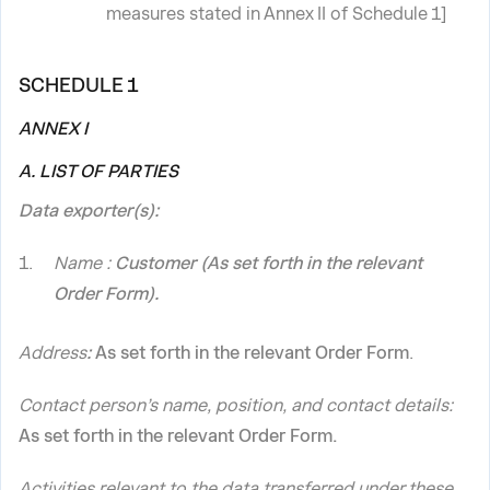
measures stated in Annex II of Schedule 1]
SCHEDULE 1
ANNEX I
A. LIST OF PARTIES
Data exporter(s):
Name :
Customer (As set forth in the relevant
Order Form).
Address
:
As set forth in the relevant Order Form
.
Contact person’s name, position, and contact details:
As set forth in the relevant Order Form.
Activities relevant to the data transferred under these