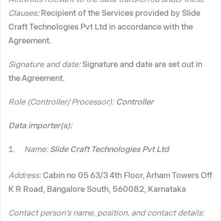
Clauses
:
Recipient of the Services provided by Slide
Craft Technologies Pvt Ltd in accordance with the
Agreement.
Signature and date:
Signature and date are set out in
the Agreement.
Role (Controller/ Processor):
Controller
Data importer(s):
Name:
Slide Craft Technologies Pvt Ltd
Address:
Cabin no 05 63/3 4th Floor, Arham Towers Off
K R Road, Bangalore South, 560082, Karnataka
Contact person’s name, position, and contact details: