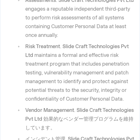
Assessments
.
Slide Craft Technologies Pvt Ltd
engages a reputable independent third-party
to perform risk assessments of all systems
containing Customer Personal Data at least
once annually.
Risk Treatment
.
Slide Craft Technologies Pvt
Ltd
maintains a formal and effective risk
treatment program that includes penetration
testing, vulnerability management and patch
management to identify and protect against
potential threats to the security, integrity or
confidentiality of Customer Personal Data.
Vendor Management
.
Slide Craft Technologies
Pvt Ltd
効果的なベンダー管理プログラムを維持
しています。
インシデント管理
.
Slide Craft Technologies Pvt