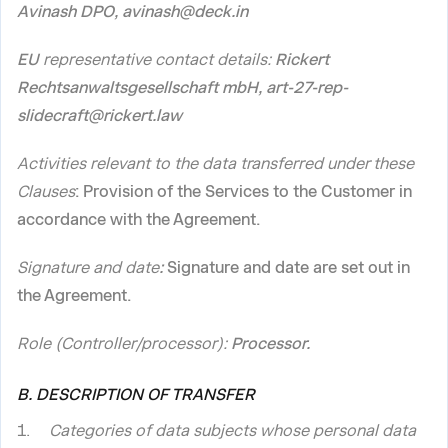
Avinash DPO, avinash@deck.in
EU
representative contact details:
Rickert
Rechtsanwaltsgesellschaft mbH, art-27-rep-
slidecraft@rickert.law
Activities relevant to the data transferred under these
Clauses
: Provision of the Services to the Customer in
accordance with the Agreement.
Signature and date
:
Signature and date are set out in
the Agreement.
Role (Controller/processor):
Processor.
B. DESCRIPTION OF TRANSFER
Categories of data subjects whose personal data