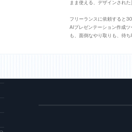
まま使える、デザインされた
ー
、
フリーランスに依頼すると30
対
れ
AIプレゼンテーション作成
も、面倒なやり取りも、待ち
L、
ま
た
カ
定
ト
ーム
と
た
ダウ
に
DF
れ
を
り
い
つ