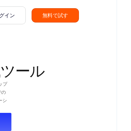
グイン
無料で試す
成ツール
ップ
での
ーシ