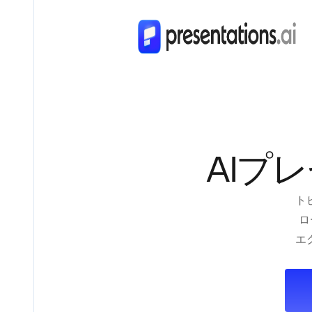
AIプ
ト
ロ
エ