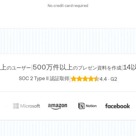
No credit card required
以上
|
500万件以上
|
14
のユーザー
のプレゼン資料を作成
|
SOC 2 Type II 認証取得
4.4 · G2