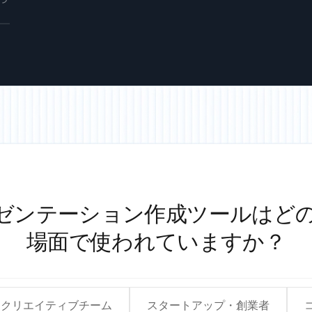
確
を
作
め
ナ
的
レゼンテーション作成ツールはど
場面で使われていますか？
・クリエイティブチーム
スタートアップ・創業者