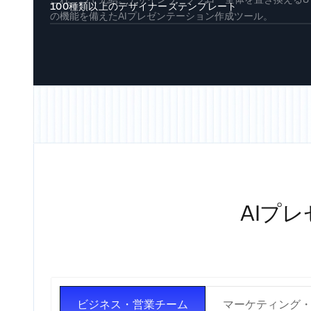
たか、各スライドにどれくらいの時間をかけたか、最後まで見たかを
100種類以上のデザイナーズテンプレート
の機能を備えたAIプレゼンテーション作成ツール。
認できます。どのスライドで関心が薄れ、どの見込み客が本当に関心
ピッチデッキ、営業提案書、取締役会報告書、教材、製品発表など、
持っているかを把握できるため、フォローアップのタイミングを見極
成したい内容に最適なテンプレートをお選びください。それぞれのシ
るのに役立ちます。
リオに合わせて設計されているため、白紙の状態からではなく、効果
な構成から作業を始めることができます。
AIプ
ビジネス・営業チーム
マーケティング