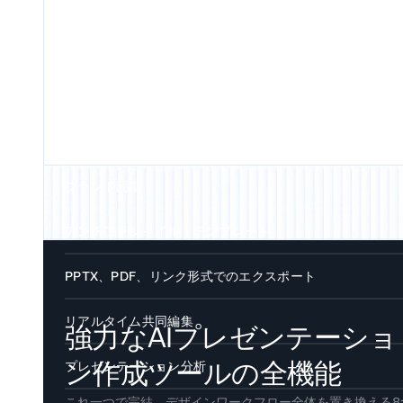
AIによるスライド生成
トピックを入力するか、コンテンツを貼り付けるだけ。AIプレゼンテ
ション生成ツールが、コピーの作成からレイアウトの選択までを行い
約1分で10〜15枚のスライドデッキを完成させます。14以上の言語に
応しており、白紙の状態から悩んだり、面倒な書式設定に時間を取ら
たりすることはありません。
マルチモーダル入力
テキストプロンプト、アウトライン、PDFやWordドキュメント、UR
YouTube動画など、手元にあるあらゆる素材からプレゼンを作成でき
ブランド同期
す。AIが重要なポイントを抽出し、完全なスライドデッキを構築する
会社のURLを入力するだけで、Presentations.AIがサイトからロゴ、
め、書き直しや再フォーマットの手間は一切不要です。
ラー、フォントを自動的に抽出し、すべてのスライドに適用します。
アンチフラジャイル・テンプレート
CanvaやGammaでは、プレゼンを作成するたびに手動でブランド設
段落の追加、画像の差し替え、箇条書きの削除を行っても、レイアウ
を行う必要がありますが、Brand Syncなら一度設定するだけで、チ
が崩れることはありません。他のツールでは、コンテンツを変更する
PPTX、PDF、リンク形式でのエクスポート
が作成するすべてのスライドに自動的に反映されます。
デザインが崩れ、テキストがはみ出したり、画像が枠外に押し出され
テキスト、図形、レイアウトを編集可能なネイティブの.pptx形式で
り、配置が乱れたりしがちです。当社の「アンチフラジャイル（壊れ
ンロードできます。PowerPointで開く、ライブリンクを共有する、P
リアルタイム共同編集
強力なAIプレゼンテーショ
くい）」テンプレートは、間隔や階層を自動的に再計算するため、ど
として保存するなど、1つの資料を3通りの方法で活用可能です。
チームで同じ資料を同時に編集できます。特定のスライドにコメント
だけ編集してもスライドの美しさが保たれます。
残したり、変更履歴を追跡したりできるため、ファイルをメールでや
ン作成ツールの全機能
プレゼンテーション分析
取りする必要はもうありません。
ファイルを添付する代わりにリンクを共有しましょう。誰が資料を開
これ一つで完結。デザインワークフロー全体を置き換える8