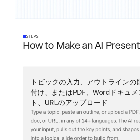
STEPS
How to Make an AI Presenta
トピックの入力、アウトラインの
付け、またはPDF、Wordドキュメ
ト、URLのアップロード
Type a topic, paste an outline, or upload a PDF
doc, or URL, in any of 14+ languages. The AI re
your input, pulls out the key points, and shape
into a logical slide order to build from.