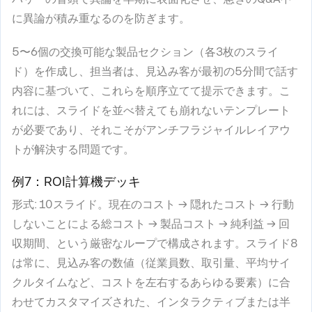
に異論が積み重なるのを防ぎます。
5〜6個の交換可能な製品セクション（各3枚のスライ
ド）を作成し、担当者は、見込み客が最初の5分間で話す
内容に基づいて、これらを順序立てて提示できます。こ
れには、スライドを並べ替えても崩れないテンプレート
が必要であり、それこそがアンチフラジャイルレイアウ
トが解決する問題です。
例7：ROI計算機デッキ
形式
: 10スライド。現在のコスト → 隠れたコスト → 行動
しないことによる総コスト → 製品コスト → 純利益 → 回
収期間、という厳密なループで構成されます。スライド8
は常に、見込み客の数値（従業員数、取引量、平均サイ
クルタイムなど、コストを左右するあらゆる要素）に合
わせてカスタマイズされた、インタラクティブまたは半