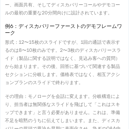
ー、画面共有、そしてディスカバリーコールやデモコー
ルの最初の重要な20分間向けに設計されています。
例6：ディスカバリーファーストのデモフレームワ
ーク
形式
：12〜15枚のスライドですが、1回の通話で表示す
るのは8〜10枚のみです。2〜3枚のディスカバリースラ
イド（製品に関する説明ではなく、見込み客への質問）
から始まります。その後、回答に基づいて関連する製品
セクションに分岐します。価格表ではなく、相互アクシ
ョンプランのスライドで終わります。
その理由
：モノローグを会話に変えます。分岐構造によ
り、担当者は無関係なスライドを飛ばして「これはスキ
ップできます」と言う必要がありません。これは、準備
不足を暗黙のうちに伝えてしまいます。また、ディスカ
バリーの冒頭で異論を早期に表面化させ、急ぎのQ&A中