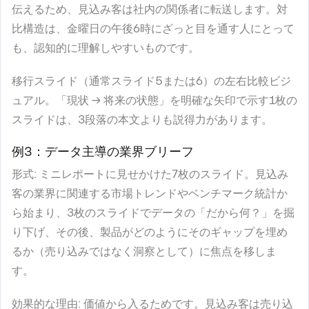
伝えるため、見込み客は社内の関係者に転送します。対
比構造は、金曜日の午後6時にざっと目を通す人にとって
も、認知的に理解しやすいものです。
移行スライド（通常スライド5または6）の左右比較ビジ
ュアル。「現状 → 将来の状態」を明確な矢印で示す1枚の
スライドは、3段落の本文よりも説得力があります。
例3：データ主導の業界ブリーフ
形式
: ミニレポートに見せかけた7枚のスライド。見込み
客の業界に関連する市場トレンドやベンチマーク統計か
ら始まり、3枚のスライドでデータの「だから何？」を掘
り下げ、その後、製品がどのようにそのギャップを埋め
るか（売り込みではなく洞察として）に焦点を移しま
す。
効果的な理由
: 価値から入るためです。見込み客は売り込