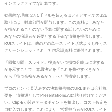
インタラクティブな計算です。
効果的な理由
: 2万5千ドルを超えるほとんどすべてのB2B
取引には、財務部門が関与します。この資料は、あなた
が招かれることのない予算に関する話し合いのために、
あなたの擁護者が必要とする正確な情報を提供します。
ROIスライドは、他のどの単一スライド形式よりも多くス
クリーンショットされ、社内承認資料に添付されます。
「回収期間」スライド。投資がいつ損益分岐点に達する
かを示すことで、意思決定を「これを費やすべきか？」
から「待つ余裕があるか？」へと再構築します。
プロのヒント
: 見込み客の決算報告書のURLまたは会社概
要を、情報源としてPresentations.AIに貼り付けてくださ
い。Clip-Eが関連データポイントを抽出し、コスト仮定を
自動入力します。これにより、営業担当者がROIスライド