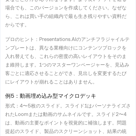
場合でも、このバージョンを作成してください。なぜな
ら、これは買い手の組織内で最も生き残りやすい資料だ
からです。
プロのヒント
：Presentations.AIのアンチフラジャイルテ
ンプレートは、異なる業種向けにコンテンツブロックを
入れ替えても、これらの密度の高いレイアウトをそのま
ま維持します。1つのマスターワンページャーを、見込み
客ごとに適応させることができ、見出しを変更するたび
にレイアウトが崩れることはありません。
例5：動画埋め込み型マイクロデッキ
形式
：4〜5枚のスライド。スライド1はパーソナライズさ
れたLoomまたは動画のサムネイルです。スライド2〜4
は、動画の主要なポイントを視覚的に補強します。問題
提起のスライド、製品のスクリーンショット、結果の統