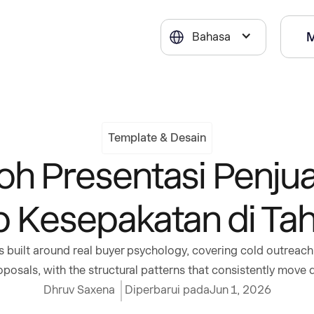
Bahasa
Template & Desain
oh Presentasi Penjua
 Kesepakatan di Ta
s built around real buyer psychology, covering cold outrea
oposals, with the structural patterns that consistently move 
Dhruv Saxena
Diperbarui pada
Jun 1, 2026