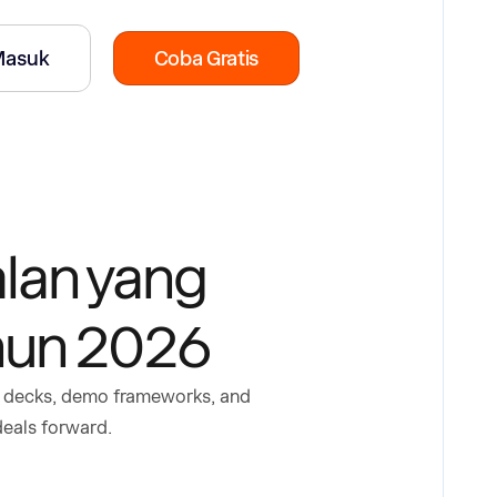
Masuk
Coba Gratis
lan yang
hun 2026
ch decks, demo frameworks, and
deals forward.