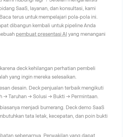
bidang SaaS, layanan, dan konsultasi, kami
aca terus untuk mempelajari pola-pola ini.
 dapat dibangun kembali untuk pipeline Anda
 sebuah
pembuat presentasi AI
yang menangani
 karena deck kehilangan perhatian pembeli
ah yang ingin mereka selesaikan.
lesan desain. Deck penjualan terbaik mengikuti
h → Taruhan → Solusi → Bukti → Permintaan.
 biasanya menjadi bumerang. Deck demo SaaS
utuhkan tata letak, kecepatan, dan poin bukti
batan sebenarnya. Perwakilan yang dapat