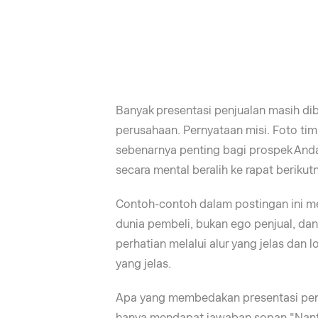
Banyak presentasi penjualan masih di
perusahaan. Pernyataan misi. Foto ti
sebenarnya penting bagi prospek Anda
secara mental beralih ke rapat berikut
Contoh-contoh dalam postingan ini me
dunia pembeli, bukan ego penjual, da
perhatian melalui alur yang jelas dan 
yang jelas.
Apa yang membedakan presentasi penj
hanya mendapat jawaban sopan "Nanti