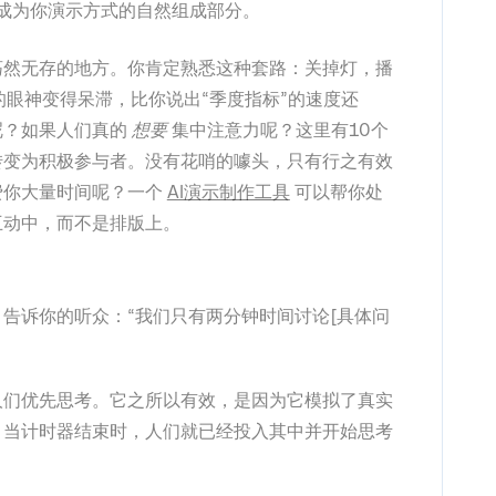
成为你演示方式的自然组成部分。
荡然无存的地方。你肯定熟悉这种套路：关掉灯，播
的眼神变得呆滞，比你说出“季度指标”的速度还
呢？如果人们真的
想要
集中注意力呢？这里有10个
转变为积极参与者。没有花哨的噱头，只有行之有效
费你大量时间呢？一个
AI演示制作工具
可以帮你处
互动中，而不是排版上。
告诉你的听众：“我们只有两分钟时间讨论[具体问
人们优先思考。它之所以有效，是因为它模拟了真实
。当计时器结束时，人们就已经投入其中并开始思考