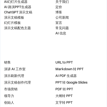
AI幻灯片生成器
关于我们
AI 路演PPT生成器
定价
ChatGPT 演示文稿
博客
演示文稿模板
公司新闻
幻灯片模板
宣言
演示文稿配色主题
常见问题
AI 信息
解决方案
工具
销售
URL to PPT
演讲 AI 工作室
Markdown 转 PPT
演示刷新代理
AI PDF 生成器
演示文稿创作代理
PPT 转 Google Slides
市场营销
PDF 转 PPT
领导力
大纲转 PPT
创始人
文字转 PPT