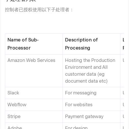
控制者已授权使用以下子处理者：
Name of Sub-
Description of
Lo
Processor
Processing
Pr
Amazon Web Services
Hosting the Production
US
Environment and All
customer data (eg
document data etc)
Slack
For messaging
US
Webflow
For websites
US
Stripe
Payment gateway
US
Adobe
For design
US