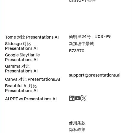
ChatGPT 插件
比较
地址
仙明里24号，#03 -99,
Tome 对比 Presentations.AI
Slidesgo 对比
新加坡中景城
Presentations.AI
573970
Google Slaytlar ile
Presentations.AI
Gamma 对比
联系我们
Presentations.AI
support@presentations.ai
Canva 对比 Presentations.AI
Beautiful.AI 对比
Presentations.AI
社交
AI PPT vs Presentations.AI
杂项
使用条款
隐私政策