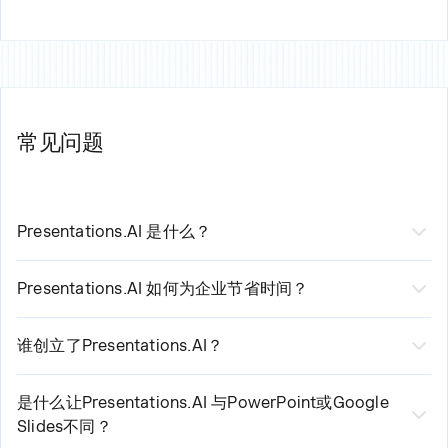
常见问题
Presentations.AI 是什么？
Presentations.AI 是一家AI演示文稿软件公司，帮助800万
商业专业人士创建智能演示文稿。我们的平台消除了手动
Presentations.AI 如何为企业节省时间？
幻灯片格式设置，并自动化数据更新，使团队能够专注于
我们的AI助手自动处理研究、数据收集和幻灯片格式设
成果而非繁琐的工作。
置。用户通过消除手动图表重建和重复的格式设置任务，
谁创立了Presentations.AI？
每月可节省4-40小时。
Presentations.AI 由 Sumanth Raghavendra、Ravi
Kasthuri 和 Saravanan Govindaraj 在班加罗尔创立。公司
是什么让Presentations.AI 与PowerPoint或Google
Slides不同？
已发展到30名团队成员，服务全球800万用户。