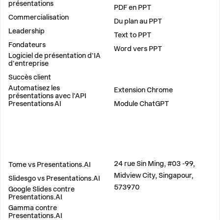
présentations
PDF en PPT
Commercialisation
Du plan au PPT
Leadership
Text to PPT
Fondateurs
Word vers PPT
Logiciel de présentation d'IA
d'entreprise
Succès client
PLUG-INS
Automatisez les
Extension Chrome
présentations avec l'API
Presentations AI
Module ChatGPT
COMPARER
ADRESSE
24 rue Sin Ming, #03 -99,
Tome vs Presentations.AI
Midview City, Singapour,
Slidesgo vs Presentations.AI
573970
Google Slides contre
Presentations.AI
Gamma contre
Presentations.AI
CONTACTEZ-NOUS