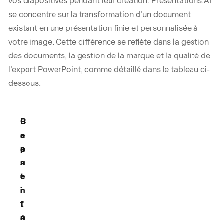
vos diapositives pendant leur création. Presentations.AI
se concentre sur la transformation d'un document
existant en une présentation finie et personnalisée à
votre image. Cette différence se reflète dans la gestion
des documents, la gestion de la marque et la qualité de
l'export PowerPoint, comme détaillé dans le tableau ci-
dessous.
C
B
P
a
e
r
p
a
e
a
u
s
c
t
e
i
i
n
t
f
t
é
u
a