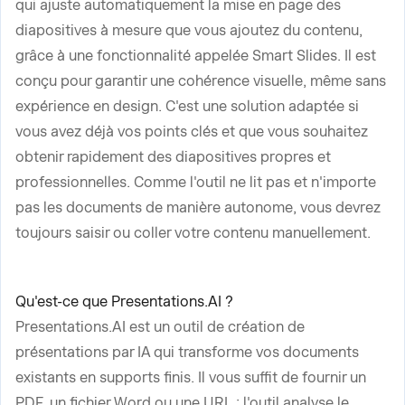
qui ajuste automatiquement la mise en page des
diapositives à mesure que vous ajoutez du contenu,
grâce à une fonctionnalité appelée Smart Slides. Il est
conçu pour garantir une cohérence visuelle, même sans
expérience en design. C'est une solution adaptée si
vous avez déjà vos points clés et que vous souhaitez
obtenir rapidement des diapositives propres et
professionnelles. Comme l'outil ne lit pas et n'importe
pas les documents de manière autonome, vous devrez
toujours saisir ou coller votre contenu manuellement.
Qu'est-ce que Presentations.AI ?
Presentations.AI est un outil de création de
présentations par IA qui transforme vos documents
existants en supports finis. Il vous suffit de fournir un
PDF, un fichier Word ou une URL : l'outil analyse le