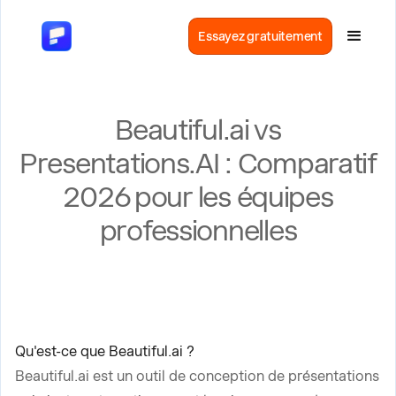
Essayez gratuitement
Beautiful.ai vs
Presentations.AI : Comparatif
2026 pour les équipes
professionnelles
Qu'est-ce que Beautiful.ai ?
Beautiful.ai est un outil de conception de présentations