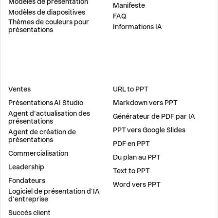
Modèles de présentation
Manifeste
Modèles de diapositives
FAQ
Thèmes de couleurs pour
Informations IA
présentations
DES SOLUTIONS
OUTILS
Ventes
URL to PPT
Présentations AI Studio
Markdown vers PPT
Agent d'actualisation des
Générateur de PDF par IA
présentations
PPT vers Google Slides
Agent de création de
présentations
PDF en PPT
Commercialisation
Du plan au PPT
Leadership
Text to PPT
Fondateurs
Word vers PPT
Logiciel de présentation d'IA
d'entreprise
Succès client
PLUG-INS