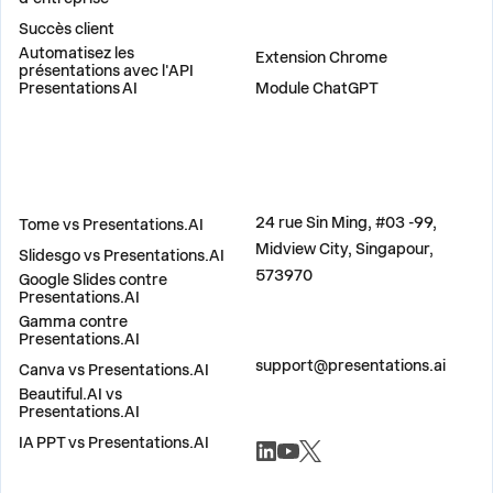
Succès client
PLUG-INS
Automatisez les
Extension Chrome
présentations avec l'API
Presentations AI
Module ChatGPT
COMPARER
ADRESSE
24 rue Sin Ming, #03 -99,
Tome vs Presentations.AI
Midview City, Singapour,
Slidesgo vs Presentations.AI
573970
Google Slides contre
Presentations.AI
Gamma contre
Presentations.AI
CONTACTEZ-NOUS
support@presentations.ai
Canva vs Presentations.AI
Beautiful.AI vs
Presentations.AI
RÉSEAUX SOCIAUX
IA PPT vs Presentations.AI