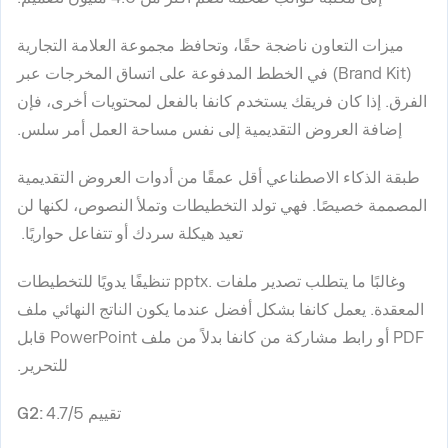
ميزات التعاون ناضجة حقًا، وتحافظ مجموعة العلامة التجارية
(Brand Kit) في الخطط المدفوعة على اتساق المخرجات عبر
الفرق. إذا كان فريقك يستخدم كانفا بالفعل لمحتويات أخرى، فإن
إضافة العروض التقديمية إلى نفس مساحة العمل أمر سلس.
طبقة الذكاء الاصطناعي أقل عمقًا من أدوات العروض التقديمية
المصممة خصيصًا. فهي تولد التخطيطات وتملأ النصوص، لكنها لن
تعيد هيكلة سردك أو تتفاعل حواريًا.
وغالبًا ما يتطلب تصدير ملفات .pptx تنظيفًا يدويًا للتخطيطات
المعقدة. يعمل كانفا بشكل أفضل عندما يكون الناتج النهائي ملف
PDF أو رابط مشاركة من كانفا بدلاً من ملف PowerPoint قابل
للتحرير.
تقييم G2:
4.7/5