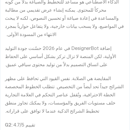
الذكاء الاصطناعي هو مساعد للتخطيط والصياغة بدلاً من كونه
محركاً للمحتوى. يمكنه إنشاء عرض تقديمي من مطالبة
والمساعدة في إعادة صياغة أو تحسين النصوص، لكنه لا يبحث
في المواضيع، ولا يسحب بيانات خارجية، ولا يتفاعل حوارياً بمجرد
الانتهاء من المسودة الأولى.
إضافة DesignerBot في عام 2026 حسّنت جودة التوليد
الأولية، لكن المنصة لا تزال تركز بشكل أساسي على الحفاظ
على اتساق التصميم بدلاً من توليد محتوى سياقي عميق.
المقايضة هي الصلابة. نفس القيود التي تحافظ على مظهر
الشرائح جيداً تحد أيضاً من التخصيص. تتطلب الخطوط المخصصة
الخطة الاحترافية، وتُقفل عناصر التحكم في العلامة التجارية
خلف مستويات الفريق والمؤسسات، ولا يمكنك تجاوز منطق
تخطيط الشرائح الذكية عندما لا توافق على قراراته.
تقييم G2:
4.7/5