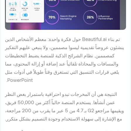
تم بناء Beautiful.ai حول فكرة واحدة: معظم الأشخاص الذين
ينشئون عروضاً تقديمية ليسوا مصممين، ولا ينبغي عليهم التفكير
كمصممين. نظام الشرائح الذكية للمنصة يضبط التخطيطات
والمسافات والمحاذاة تلقائياً عند إضافة أو إزالة المحتوى، مما
يلغي قرارات التنسيق التي تستغرق وقتاً طويلاً في أدوات مثل
PowerPoint.
النتيجة هي أن المخرجات تبدو احترافية باستمرار بغض النظر
عمن أنشأها. يستخدم المنصة حالياً أكثر من 50,000 فريق،
ويقيمها مراجعو G2 بـ 4.7 من 5 عبر ما يقرب من 200 مراجعة،
مع الإشارة إلى سهولة الاستخدام وجودة التصميم بشكل متكرر.