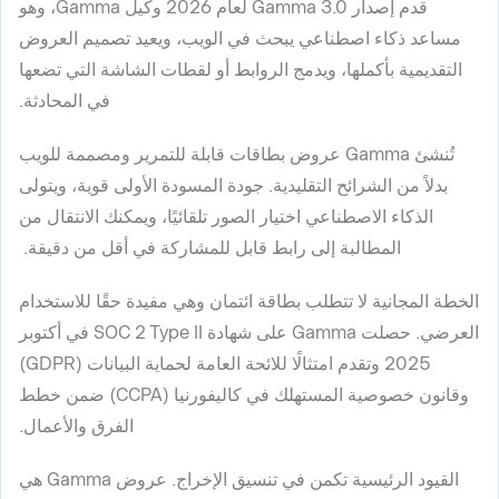
قدم إصدار Gamma 3.0 لعام 2026 وكيل Gamma، وهو
مساعد ذكاء اصطناعي يبحث في الويب، ويعيد تصميم العروض
التقديمية بأكملها، ويدمج الروابط أو لقطات الشاشة التي تضعها
في المحادثة.
تُنشئ Gamma عروض بطاقات قابلة للتمرير ومصممة للويب
بدلاً من الشرائح التقليدية. جودة المسودة الأولى قوية، ويتولى
الذكاء الاصطناعي اختيار الصور تلقائيًا، ويمكنك الانتقال من
المطالبة إلى رابط قابل للمشاركة في أقل من دقيقة.
الخطة المجانية لا تتطلب بطاقة ائتمان وهي مفيدة حقًا للاستخدام
العرضي. حصلت Gamma على شهادة SOC 2 Type II في أكتوبر
2025 وتقدم امتثالًا للائحة العامة لحماية البيانات (GDPR)
وقانون خصوصية المستهلك في كاليفورنيا (CCPA) ضمن خطط
الفرق والأعمال.
القيود الرئيسية تكمن في تنسيق الإخراج. عروض Gamma هي