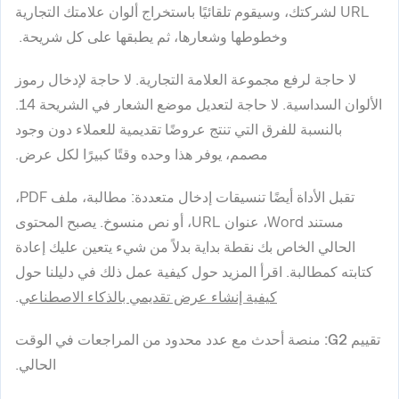
URL لشركتك، وسيقوم تلقائيًا باستخراج ألوان علامتك التجارية
وخطوطها وشعارها، ثم يطبقها على كل شريحة.
لا حاجة لرفع مجموعة العلامة التجارية. لا حاجة لإدخال رموز
الألوان السداسية. لا حاجة لتعديل موضع الشعار في الشريحة 14.
بالنسبة للفرق التي تنتج عروضًا تقديمية للعملاء دون وجود
مصمم، يوفر هذا وحده وقتًا كبيرًا لكل عرض.
تقبل الأداة أيضًا تنسيقات إدخال متعددة: مطالبة، ملف PDF،
مستند Word، عنوان URL، أو نص منسوخ. يصبح المحتوى
الحالي الخاص بك نقطة بداية بدلاً من شيء يتعين عليك إعادة
كتابته كمطالبة. اقرأ المزيد حول كيفية عمل ذلك في دليلنا حول
كيفية إنشاء عرض تقديمي بالذكاء الاصطناعي
.
تقييم G2:
منصة أحدث مع عدد محدود من المراجعات في الوقت
الحالي.