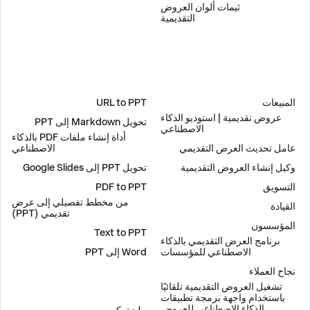
ثيمات ألوان العروض
التقديمية
حلول
أدوات
المبيعات
URL to PPT
عروض تقديمية | استوديو الذكاء
تحويل Markdown إلى PPT
الاصطناعي
أداة إنشاء ملفات PDF بالذكاء
عامل تحديث العرض التقديمي
الاصطناعي
وكيل إنشاء العروض التقديمية
تحويل PPT إلى Google Slides
التسويق
PDF to PPT
من مخطط تفصيلي إلى عرض
القيادة
تقديمي (PPT)
المؤسسون
Text to PPT
برنامج العرض التقديمي بالذكاء
الاصطناعي للمؤسسات
Word إلى PPT
نجاح العملاء
تشغيل العروض التقديمية تلقائيًا
إضافات
باستخدام واجهة برمجة تطبيقات
الذكاء الاصطناعي للعروض