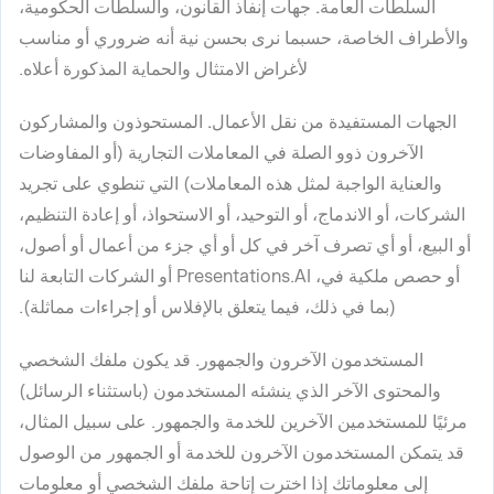
السلطات العامة.
جهات إنفاذ القانون، والسلطات الحكومية،
والأطراف الخاصة، حسبما نرى بحسن نية أنه ضروري أو مناسب
لأغراض الامتثال والحماية المذكورة أعلاه.
الجهات المستفيدة من نقل الأعمال.
المستحوذون والمشاركون
الآخرون ذوو الصلة في المعاملات التجارية (أو المفاوضات
والعناية الواجبة لمثل هذه المعاملات) التي تنطوي على تجريد
الشركات، أو الاندماج، أو التوحيد، أو الاستحواذ، أو إعادة التنظيم،
أو البيع، أو أي تصرف آخر في كل أو أي جزء من أعمال أو أصول،
أو حصص ملكية في، Presentations.AI أو الشركات التابعة لنا
(بما في ذلك، فيما يتعلق بالإفلاس أو إجراءات مماثلة).
المستخدمون الآخرون والجمهور.
قد يكون ملفك الشخصي
والمحتوى الآخر الذي ينشئه المستخدمون (باستثناء الرسائل)
مرئيًا للمستخدمين الآخرين للخدمة والجمهور. على سبيل المثال،
قد يتمكن المستخدمون الآخرون للخدمة أو الجمهور من الوصول
إلى معلوماتك إذا اخترت إتاحة ملفك الشخصي أو معلومات