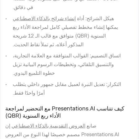
في دقائق.
هيكل الشرائح:
أداة
إنشاء شرائح بالذكاء الاصطناعي
يمكنها إنشاء مخطط تفصيلي كامل لمراجعة الأداء ربع
السنوية (QBR) متوافق مع قالب الـ 12 شريحة
المذكور أعلاه، ثم تملأ نقاط الحديث.
اتساق التصميم:
القوالب المتوافقة مع العلامة التجارية،
والتنسيق التلقائي، وتخطيطات الرسوم البيانية تزيل
خطوة التلميع اليدوي.
التكرار:
تعديل النبرة لعميل مقابل جمهور داخلي يتطلب
أمرًا واحدًا فقط.
كيف تتناسب Presentations.AI مع التحضير لمراجعة
الأداء ربع السنوية (QBR)
صانع
العروض التقديمية بالذكاء الاصطناعي
إن
Presentations.AI مصمم خصيصًا لهذا النوع من العروض