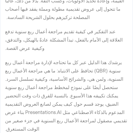
القيمة، وإعادة تحديد الأولويات، وكسب الثقة. بدلاً من ذلك، غالبًا
ما تتحول إلى عروض تقديمية مطولة ومملة يفقد فيها أصحاب
المصلحة تركيزهم بحلول الشريحة السادسة.
عند التفكير في كيفية تقديم مراجعة أعمال ربع سنوية تدفع
العلاقة إلى الأمام بالفعل، تبدأ المشكلة عادةً بالهيكل، والتدفق،
وكيفية عرض القصة.
يرشدك هذا الدليل عبر كل ما تحتاجه لإدارة مراجعة أعمال ربع
سنوية (QBR) تحافظ على الانتباه: ما هي مراجعة الأعمال ربع
السنوية، ولمن هي، والشرائح الأساسية، وكيفية تسلسل السرد.
ستحصل أيضًا على نموذج لمخطط مراجعة أعمال ربع سنوية
يمكنك تكييفه هذا الأسبوع. بالنسبة للفرق ذات وقت التحضير
الضيق، يوجد قسم حول كيف يمكن لصانع العروض التقديمية
المدعوم بالذكاء الاصطناعي مثل Presentations.AI بناء عرض
تقديمي مصقول لمراجعة الأعمال ربع السنوية في جزء صغير من
الوقت المستغرق.