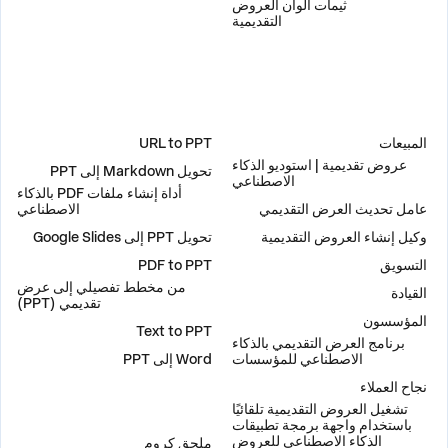
ثيمات ألوان العروض
التقديمية
حلول
أدوات
المبيعات
URL to PPT
عروض تقديمية | استوديو الذكاء
تحويل Markdown إلى PPT
الاصطناعي
أداة إنشاء ملفات PDF بالذكاء
عامل تحديث العرض التقديمي
الاصطناعي
وكيل إنشاء العروض التقديمية
تحويل PPT إلى Google Slides
التسويق
PDF to PPT
من مخطط تفصيلي إلى عرض
القيادة
تقديمي (PPT)
المؤسسون
Text to PPT
برنامج العرض التقديمي بالذكاء
الاصطناعي للمؤسسات
Word إلى PPT
نجاح العملاء
تشغيل العروض التقديمية تلقائيًا
إضافات
باستخدام واجهة برمجة تطبيقات
الذكاء الاصطناعي للعروض
ملحق كروم