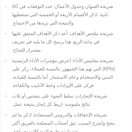
شريحة العنوان وجدول الأعمال:
حدد التوقعات في 60
ثانية. اذكر الأقسام الأربعة أو الخمسة التي ستغطيها
والنتيجة التي تريدها من الاجتماع.
شريحة ملخص الأهداف:
أعد ذكر الأهداف المتفق عليها
في بداية الربع. هذا يرسخ كل ما يليه في تعريف
مشترك للنجاح.
شريحة مقاييس الأداء:
اعرض مؤشرات الأداء الرئيسية
(KPIs) التي تهم هذا الجمهور. بالنسبة للعملاء، ركز على
التبني والاستخدام وعائد الاستثمار. أما بالنسبة للقيادة،
فركز على الإيرادات وخط الأنابيب والكفاءة.
شريحة الإنجازات:
سلط الضوء على نتيجتين أو ثلاث
نتائج ملموسة. اربط كل إنجاز بنتيجة عمل.
شريحة الإخفاقات والدروس المستفادة:
اذكر ما لم
ينجح واشرح السبب. يثق أصحاب المصلحة بالفريق أكثر
عندما يتم طرح المشكلات بصراحة.