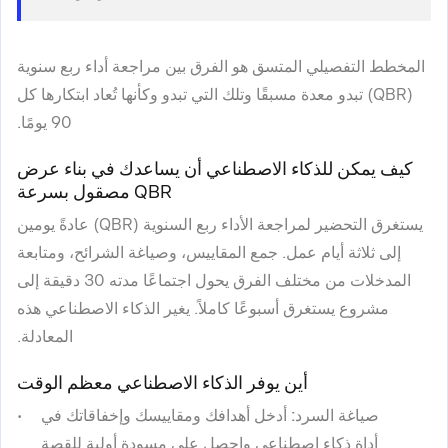
المخطط التفصيلي المتسق هو الفرق بين مراجعة أداء ربع سنوية
(QBR) تبدو معدة مسبقًا وتلك التي تبدو وكأنها تُعاد ابتكارها كل
90 يومًا.
كيف يمكن للذكاء الاصطناعي أن يساعدك في بناء عرض
QBR مصقول بسرعة
يستغرق التحضير لمراجعة الأداء ربع السنوية (QBR) عادةً يومين
إلى ثلاثة أيام عمل. جمع المقاييس، وصياغة الشرائح، ومتابعة
المدخلات من مختلف الفرق يحول اجتماعًا مدته 30 دقيقة إلى
مشروع يستغرق أسبوعًا كاملاً. يغير الذكاء الاصطناعي هذه
المعادلة.
أين يوفر الذكاء الاصطناعي معظم الوقت
صياغة السرد:
أدخل أهدافك ومقاييسك وإخفاقاتك في
أداة ذكاء اصطناعي واحصل على مسودة أولية للقصة