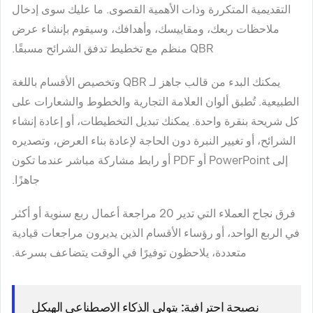
التقديمية المتكررة وذات الأهمية القصوى. ما عليك سوى إدخال
ملاحظات ربعك، ومقاييسك، وأهدافك، وسيقوم بإنشاء عرض
QBR منظم مع تخطيط تدفق الشرائح مسبقًا.
يمكنك البدء من قالب جاهز لـ QBR وتخصيص الأقسام باللغة
الطبيعية. تُطبق ألوان العلامة التجارية والخطوط والشعارات على
كل شريحة بنقرة واحدة. يمكنك تبديل التخطيطات، أو إعادة إنشاء
الشرائح، أو تغيير النبرة دون الحاجة لإعادة بناء العرض، وتصديره
إلى PowerPoint أو PDF أو رابط مشاركة مباشر عندما تكون
جاهزًا.
فرق نجاح العملاء التي تدير 20 مراجعة أعمال ربع سنوية أو أكثر
في الربع الواحد، أو رؤساء الأقسام الذين يديرون مراجعات قيادية
متعددة، يلاحظون توفيرًا في الوقت يتضاعف بسرعة.
نصيحة احترافية:
يتولى الذكاء الاصطناعي الهيكل