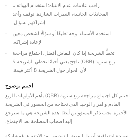
راقب علامات عدم الانتباه:
استخدام الهواتف،
المحادثات الجانبية، النظرات الشاردة. توقف وأعد
إشراكهم بسؤال.
استخدم الأسماء.
وجه تعليقًا أو سؤالًا لشخص معين
لإعادة إشراكه.
تخطَّ الشريحة إذا كان النقاش أفضل.
اجتماع مراجعة
ربع سنوية (QBR) ناجح يعني أحيانًا تخطي الشريحة 9
لأن الحوار حول الشريحة 8 أكثر قيمة.
اختتم بوضوح
اختتم كل اجتماع مراجعة ربع سنوية (QBR) بأهم الأولويات للربع
القادم والقرار الوحيد الذي تحتاجه من الحضور في الشريحة
الأخيرة. يجب ذكر المسؤولين أيضًا. هذه الشريحة هي ما سيرجع
إليه أصحاب المصلحة بعد الاجتماع.
نصيحة احترافية:
أرسل العرض التقديمي بعد الاجتماع. فمشاركة