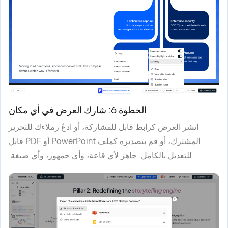
الخطوة 6: شارك العرض في أي مكان
انشر العرض كرابط قابل للمشاركة، أو ادعُ زملاءك للتحرير
المشترك، أو قم بتصديره كملف PowerPoint أو PDF قابل
للتعديل بالكامل. جاهز لأي قاعة، وأي جمهور، وأي صيغة.