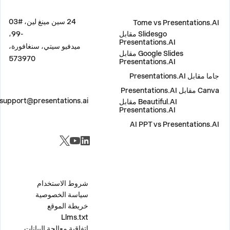
مقارنة
العنوان
24 سين مينغ لين، #03
Tome vs Presentations.AI
Slidesgo مقابل
-99،
Presentations.AI
ميدفيو سيتي، سنغافورة،
Google Slides مقابل
573970
Presentations.AI
جاما مقابل Presentations.AI
Canva مقابل Presentations.AI
اتصل بنا
support@presentations.ai
Beautiful.AI مقابل
Presentations.AI
AI PPT vs Presentations.AI
مواقع التواصل الاجتماعي
متفرقات
شروط الاستخدام
سياسة الخصوصية
خريطة الموقع
Llms.txt
اتفاقية معالجة البيانات