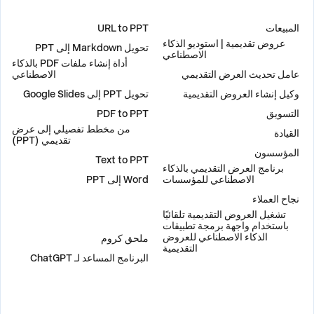
حلول
أدوات
المبيعات
URL to PPT
عروض تقديمية | استوديو الذكاء
تحويل Markdown إلى PPT
الاصطناعي
أداة إنشاء ملفات PDF بالذكاء
عامل تحديث العرض التقديمي
الاصطناعي
وكيل إنشاء العروض التقديمية
تحويل PPT إلى Google Slides
التسويق
PDF to PPT
من مخطط تفصيلي إلى عرض
القيادة
تقديمي (PPT)
المؤسسون
Text to PPT
برنامج العرض التقديمي بالذكاء
الاصطناعي للمؤسسات
Word إلى PPT
نجاح العملاء
تشغيل العروض التقديمية تلقائيًا
إضافات
باستخدام واجهة برمجة تطبيقات
الذكاء الاصطناعي للعروض
ملحق كروم
التقديمية
البرنامج المساعد لـ ChatGPT