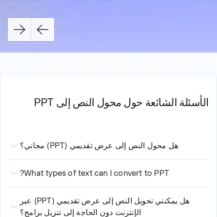
الأسئلة الشائعة حول محول النص إلى PPT
هل محول النص إلى عرض تقديمي (PPT) مجاني؟
نعم. يمكنك لصق النص الخاص بك وإنشاء عرض تقديمي كامل
مجانًا، مع 200 رصيد ذكاء اصطناعي للبدء ودون الحاجة إلى
What types of text can I convert to PPT?
التسجيل للتجربة. توفر الخطط المدفوعة تحويلات غير محدودة،
Our text to PPT converter works with any text format:
وميزات للفرق، وأدوات متقدمة للتحكم في العلامة التجارية.
plain text, formatted documents, bullet lists, meeting
هل يمكنني تحويل النص إلى عرض تقديمي (PPT) عبر
الإنترنت دون الحاجة إلى تنزيل برامج؟
notes, article drafts, or mixed content. From a quick