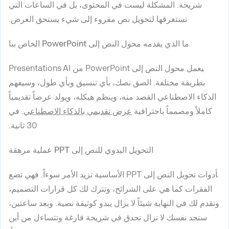
شريحة. المشكلة ليست في المحتوى، بل في الساعات التي
تستغرقها لتحويل نص مقروء إلى شيء يستحق العرض.
ما الذي يقدمه محول النص إلى PowerPoint الخاص بنا
يعمل محول النص إلى PowerPoint من Presentations AI
بطريقة مختلفة. الصق نصك، بأي تنسيق وبأي طول، وسيفهم
الذكاء الاصطناعي القصد منه، وينظم هيكله، ويولد عرضاً تقديمياً
كاملاً ومصمماً باحترافية
عرض تقديمي بالذكاء الاصطناعي
. في
30 ثانية.
التحويل اليدوي للنص إلى PPT عملية مرهقة
أدوات تحويل النص إلى PPT الأساسية تزيد الأمر سوءاً. فهي تضع
الفقرات كما هي على الشرائح، وتترك لك كل قرارات التصميم،
وتقدم لك في النهاية شيئاً لا يزال يبدو كوثيقة نصية. وبعد ساعتين،
ستجد نفسك لا تزال تحدق في شريحة فارغة وتتساءل من أين