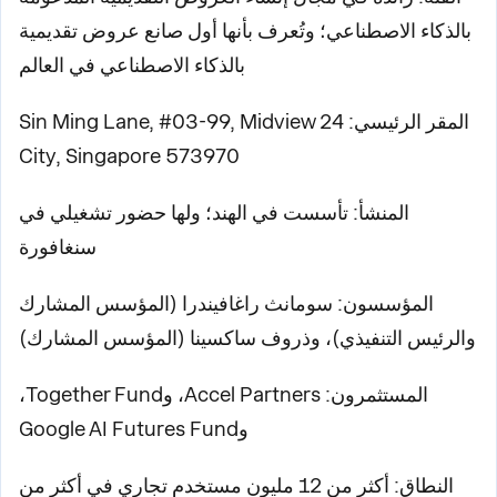
بالذكاء الاصطناعي؛ وتُعرف بأنها أول صانع عروض تقديمية
بالذكاء الاصطناعي في العالم
المقر الرئيسي: 24 Sin Ming Lane, #03-99, Midview
City, Singapore 573970
المنشأ: تأسست في الهند؛ ولها حضور تشغيلي في
سنغافورة
المؤسسون: سومانث راغافيندرا (المؤسس المشارك
والرئيس التنفيذي)، وذروف ساكسينا (المؤسس المشارك)
المستثمرون: Accel Partners، وTogether Fund،
وGoogle AI Futures Fund
النطاق: أكثر من 12 مليون مستخدم تجاري في أكثر من