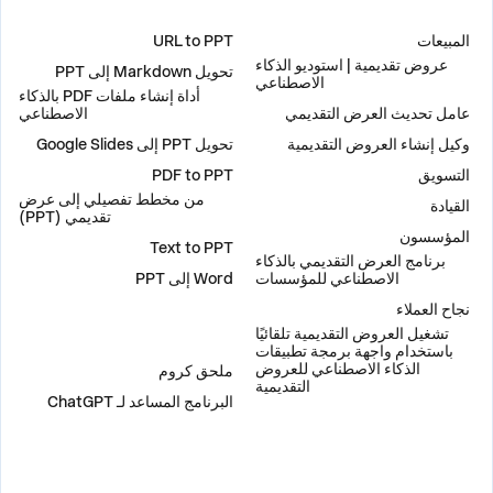
لول
أدوات
المبيعات
URL to PPT
عروض تقديمية | استوديو الذكاء
تحويل Markdown إلى PPT
الاصطناعي
أداة إنشاء ملفات PDF بالذكاء
عامل تحديث العرض التقديمي
الاصطناعي
وكيل إنشاء العروض التقديمية
تحويل PPT إلى Google Slides
التسويق
PDF to PPT
من مخطط تفصيلي إلى عرض
القيادة
تقديمي (PPT)
المؤسسون
Text to PPT
برنامج العرض التقديمي بالذكاء
الاصطناعي للمؤسسات
Word إلى PPT
نجاح العملاء
تشغيل العروض التقديمية تلقائيًا
إضافات
باستخدام واجهة برمجة تطبيقات
الذكاء الاصطناعي للعروض
ملحق كروم
التقديمية
البرنامج المساعد لـ ChatGPT