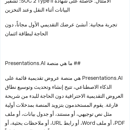
الامتثال: حاصلة على شهادة SOC 2 Type II؛ تشفير
البيانات أثناء النقل وعند التخزين
تجربة مجانية: أنشئ عرضك التقديمي الأول مجاناً، دون
الحاجة لبطاقة ائتمان
## ما هي منصة Presentations.AI
Presentations.AI هي منصة عروض تقديمية قائمة على
الذكاء الاصطناعي، تتيح إنشاء وتحديث وتوسيع نطاق
العروض التقديمية الاحترافية دون الحاجة للبدء من شريحة
فارغة. يقوم المستخدمون بتزويد المنصة بمدخلات أولية
مثل نص توجيهي، أو مستند، أو جدول بيانات، أو ملف
PDF، أو ملف Word، أو رابط URL، أو ملاحظات بحثية، أو