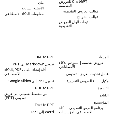
ChatGPT للعروض
بيان
التقديمية
الأسئلة الشائعة
قوالب العروض التقديمية
معلومات الذكاء الاصطناعي
قوالب الشرائح
ثيمات ألوان العروض
التقديمية
حلول
أدوات
المبيعات
URL to PPT
عروض تقديمية | استوديو الذكاء
تحويل Markdown إلى PPT
الاصطناعي
أداة إنشاء ملفات PDF بالذكاء
عامل تحديث العرض التقديمي
الاصطناعي
وكيل إنشاء العروض التقديمية
تحويل PPT إلى Google Slides
التسويق
PDF to PPT
من مخطط تفصيلي إلى عرض
القيادة
تقديمي (PPT)
المؤسسون
Text to PPT
برنامج العرض التقديمي بالذكاء
الاصطناعي للمؤسسات
Word إلى PPT