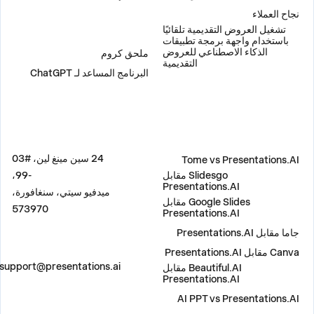
نجاح العملاء
تشغيل العروض التقديمية تلقائيًا
إضافات
باستخدام واجهة برمجة تطبيقات
الذكاء الاصطناعي للعروض
ملحق كروم
التقديمية
البرنامج المساعد لـ ChatGPT
مقارنة
العنوان
24 سين مينغ لين، #03
Tome vs Presentations.AI
Slidesgo مقابل
-99،
Presentations.AI
ميدفيو سيتي، سنغافورة،
Google Slides مقابل
573970
Presentations.AI
جاما مقابل Presentations.AI
Canva مقابل Presentations.AI
اتصل بنا
support@presentations.ai
Beautiful.AI مقابل
Presentations.AI
AI PPT vs Presentations.AI
مواقع التواصل الاجتماعي