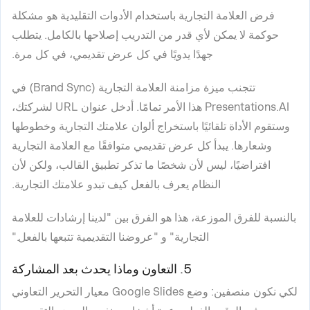
فرض العلامة التجارية باستخدام الأدوات التقليدية هو مشكلة
حوكمة لا يمكن لأي قدر من التدريب إصلاحها بالكامل. يتطلب
جهدًا يدويًا في كل عرض تقديمي، في كل مرة.
تتجنب ميزة مزامنة العلامة التجارية (Brand Sync) في
Presentations.AI هذا الأمر تمامًا. أدخل عنوان URL لشركتك،
وستقوم الأداة تلقائيًا باستخراج ألوان علامتك التجارية وخطوطها
وشعارها. يبدأ كل عرض تقديمي متوافقًا مع العلامة التجارية
افتراضيًا، ليس لأن شخصًا ما تذكر تطبيق القالب، ولكن لأن
النظام يعرف بالفعل كيف تبدو علامتك التجارية.
بالنسبة للفرق الموزعة، هذا هو الفرق بين "لدينا إرشادات للعلامة
التجارية" و "عروضنا التقديمية تتبعها بالفعل."
5. التعاون وماذا يحدث بعد المشاركة
لكي نكون منصفين: وضع Google Slides معيار التحرير التعاوني