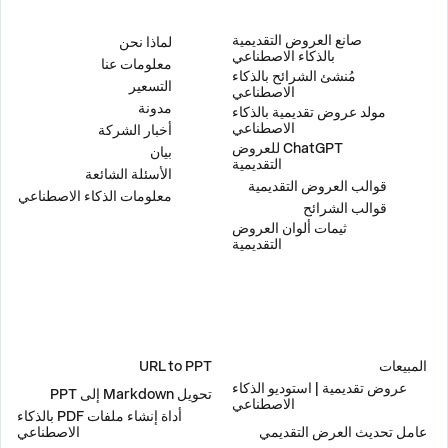
المنتج
الشركة
صانع العروض التقديمية
لماذا نحن
بالذكاء الاصطناعي
معلومات عنا
مُنشئ الشرائح بالذكاء
التسعير
الاصطناعي
مدونة
مولد عروض تقديمية بالذكاء
الاصطناعي
أخبار الشركة
ChatGPT للعروض
بيان
التقديمية
الأسئلة الشائعة
قوالب العروض التقديمية
معلومات الذكاء الاصطناعي
قوالب الشرائح
ثيمات ألوان العروض
التقديمية
حلول
أدوات
المبيعات
URL to PPT
عروض تقديمية | استوديو الذكاء
تحويل Markdown إلى PPT
الاصطناعي
أداة إنشاء ملفات PDF بالذكاء
عامل تحديث العرض التقديمي
الاصطناعي