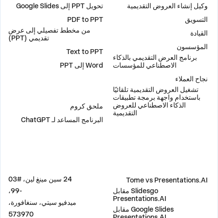
وكيل إنشاء العروض التقديمية
تحويل PPT إلى Google Slides
التسويق
PDF to PPT
من مخطط تفصيلي إلى عرض
القيادة
تقديمي (PPT)
المؤسسون
Text to PPT
برنامج العرض التقديمي بالذكاء
الاصطناعي للمؤسسات
Word إلى PPT
نجاح العملاء
تشغيل العروض التقديمية تلقائيًا
إضافات
باستخدام واجهة برمجة تطبيقات
الذكاء الاصطناعي للعروض
ملحق كروم
التقديمية
البرنامج المساعد لـ ChatGPT
مقارنة
العنوان
24 سين مينغ لين، #03
Tome vs Presentations.AI
Slidesgo مقابل
-99،
Presentations.AI
ميدفيو سيتي، سنغافورة،
Google Slides مقابل
573970
Presentations.AI