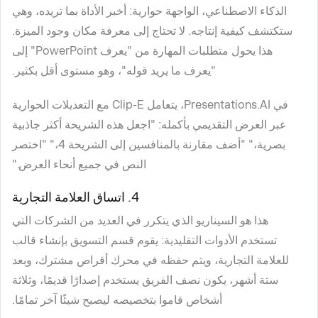
الذكاء الاصطناعي، الواجهة حوارية: أخبر الأداة بما تريده، وهي
ستكتشف كيفية إنتاجه. لا تحتاج إلى معرفة مكان وجود الميزة.
هذا يحول متطلبات المهارة من "يعرف PowerPoint" إلى
"يعرف ما يريد قوله"، وهو مستوى أقل بكثير.
في Presentations.AI، يتعامل Clip-E مع التعديلات الحوارية
عبر العرض التقديمي بأكمله: "اجعل هذه الشريحة أكثر جاذبية
بصرية،" "أضف مقارنة بالمنافسين إلى الشريحة 4،" "اختصر
النص في جميع أنحاء العرض."
4. اتساق العلامة التجارية
هذا هو السيناريو الذي يتكرر في العديد من الشركات التي
تستخدم الأدوات التقليدية: يقوم قسم التسويق بإنشاء قالب
للعلامة التجارية، ويتم حفظه في محرك أقراص مشترك، وبعد
ستة أشهر، يكون نصف الفريق يستخدم إصدارًا قديمًا، وثلاثة
أشخاص قاموا بتخصيصه ليصبح شيئًا آخر تمامًا.