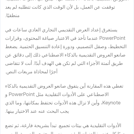
توقفت عن العمل، بل لأن الوقت الذي كانت تتطلبه لم يعد
منطقيًا.
يستغرق إعداد العرض التقديمي التجاري العادي ساعات في
PowerPoint عندما تأخذ في الاعتبار صياغة المحتوى، وقرارات
التخطيط، وصقل التصميم، ودورة إعادة التنسيق الحتمية. يضغط
صانعو العروض التقديمية بالذكاء الاصطناعي ذلك إلى دقائق عن
طريق أتمتة الأجزاء التي لم تكن هي الهدف أبدًا. أنت لا تتقاضى
أجرًا لمحاذاة مربعات النص.
تغطي هذه المقارنة أين يتفوق صانعو العروض التقديمية بالذكاء
الاصطناعي على الأدوات التقليدية مثل PowerPoint و
Keynote، وأين لا تزال هذه الأدوات تحتفظ بمكانتها، وما الذي
يجب البحث عنه عند الاختيار بينها.
الأدوات التقليدية هي بيئات تجميع. تبدأ بشريحة فارغة، ثم تضع
يدويًا كل عنصر: العنوان الرئيسي، نص المحتوى، الصورة، الرسم