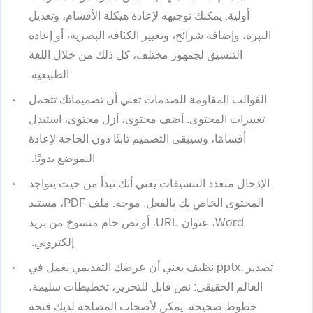
أولية. يمكنك توجيهه لإعادة هيكلة الأقسام، وتعديل
النبرة، وإضافة شرائح، وتغيير الكثافة البصرية، أو إعادة
التنسيق لجمهور مختلف، كل ذلك من خلال اللغة
الطبيعية.
القوالب المقاومة للصدمات تعني أن تصميماتك تتحمل
تغييرات المحتوى. أضف محتوى، أزل محتوى، استبدل
أقسامًا، وسيبقى التصميم ثابتًا دون الحاجة لإعادة
التموضع يدويًا.
الإدخال متعدد التنسيقات يعني أنك تبدأ من حيث يتواجد
المحتوى الخاص بك بالفعل. موجه. ملف PDF، مستند
Word، عنوان URL، أو نص خام منسوخ من بريد
إلكتروني.
تصدير .pptx نظيف يعني أن عرضك التقديمي يعمل في
العالم الحقيقي: نص قابل للتحرير، تخطيطات سليمة،
خطوط صحيحة. يمكن لأصحاب المصلحة لديك فتحه