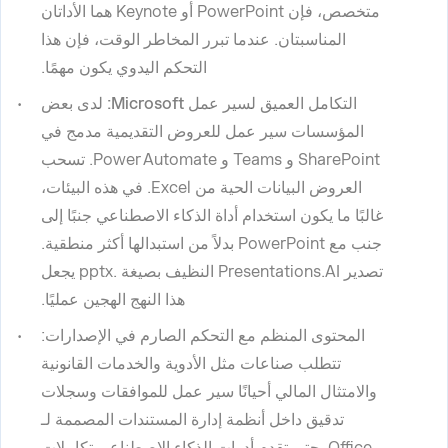
متخصص، فإن PowerPoint أو Keynote هما الأداتان
المناسبتان. عندما تبرر المخاطر الوقت، فإن هذا
التحكم اليدوي يكون مهمًا.
التكامل العميق لسير عمل Microsoft:
لدى بعض
المؤسسات سير عمل للعروض التقديمية مدمج في
SharePoint و Teams و Power Automate. تسحب
العروض البيانات الحية من Excel. في هذه البيئات،
غالبًا ما يكون استخدام أداة الذكاء الاصطناعي جنبًا إلى
جنب مع PowerPoint بدلاً من استبدالها أكثر منطقية.
تصدير Presentations.AI النظيف بصيغة .pptx يجعل
هذا النهج الهجين عمليًا.
المحتوى المنظم مع التحكم الصارم في الإصدارات
:
تتطلب صناعات مثل الأدوية والخدمات القانونية
والامتثال المالي أحيانًا سير عمل للموافقات وسجلات
تدقيق داخل أنظمة إدارة المستندات المصممة لـ
Office. حتى تقدم أدوات الذكاء الاصطناعي تكاملات