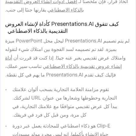
اتخاذ قرار، فإن ملخصنا لـ
أفضل أدوات إنشاء العروض التقديمية
بالذكاء الاصطناعي
يقارنها جنبًا إلى جنب.
كيف تتفوق Presentations.AI كأداة لإنشاء العروض
التقديمية بالذكاء الاصطناعي
لم يتم تصميم Presentations.AI ليحل محل PowerPoint ميزة
بميزة. لقد تم تصميمه لسد الفجوة بين امتلاك شيء لتقوله
وامتلاك عرض تقديمي يعبر عنه جيدًا. إذا كنت قد قررت أن
أداة
إنشاء عروض تقديمية بالذكاء الاصطناعي
تناسب سير عملك،
فإليك كيف تقدم Presentations.AI ما يهم في كل نقطة.
تقوم مزامنة العلامة التجارية بسحب ألوان علامتك
التجارية وخطوطها وشعارها من عنوان URL لشركتك.
يبدأ كل عرض تقديمي متوافقًا مع علامتك التجارية، في
كل مرة، ومن قبل كل فرد في فريقك.
Clip-E هو ذكاء اصطناعي للمحادثة يعمل عبر دورة
حياة الإنشاء بأكملها. إنه ليس مجرد مولد مسودات