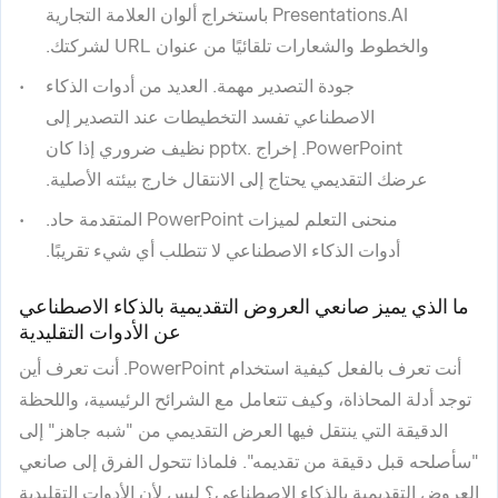
Presentations.AI باستخراج ألوان العلامة التجارية
والخطوط والشعارات تلقائيًا من عنوان URL لشركتك.
جودة التصدير مهمة. العديد من أدوات الذكاء
الاصطناعي تفسد التخطيطات عند التصدير إلى
PowerPoint. إخراج .pptx نظيف ضروري إذا كان
عرضك التقديمي يحتاج إلى الانتقال خارج بيئته الأصلية.
منحنى التعلم لميزات PowerPoint المتقدمة حاد.
أدوات الذكاء الاصطناعي لا تتطلب أي شيء تقريبًا.
ما الذي يميز صانعي العروض التقديمية بالذكاء الاصطناعي
عن الأدوات التقليدية
أنت تعرف بالفعل كيفية استخدام PowerPoint. أنت تعرف أين
توجد أدلة المحاذاة، وكيف تتعامل مع الشرائح الرئيسية، واللحظة
الدقيقة التي ينتقل فيها العرض التقديمي من "شبه جاهز" إلى
"سأصلحه قبل دقيقة من تقديمه". فلماذا تتحول الفرق إلى صانعي
العروض التقديمية بالذكاء الاصطناعي؟ ليس لأن الأدوات التقليدية