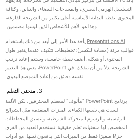
بالذكاء الاصطناعي بترميز مبادئ التصميم في مخرجاته. إنه يفهم
التسلسل الهرمي البصري، والمساحات البيضاء، والتباين، وكثافة
المحتوى. نقطة البداية الأساسية أعلى بكثير من الشريحة الفارغة،
وهذا هو الأهم للأشخاص الذين ليسوا مصممين.
Presentations.AI
يأخذ هذا الأمر إلى أبعد من ذلك باستخدام
قوالب مرنة (مضادة للكسر): تخطيطات تتكيف عندما يتغير طول
المحتوى أو هيكله. أضف نقطة خامسة، وستتم إعادة ترتيب
الشريحة بدلاً من أن تتفكك. في PowerPoint، يعني هذا التغيير
نفسه دقائق من إعادة التموضع اليدوي.
3. منحنى التعلم
برنامج PowerPoint "مألوف" لمعظم المحترفين، لكن الألفة
ليست هي نفسها الكفاءة. الميزات المتقدمة مثل الشرائح
الرئيسية، والرسوم المتحركة الشرطية، وتنسيق المخططات
المخصص لها منحنيات تعلم حقيقية. تستخدم العديد من الفرق
جزءًا صغيرًا فقط من الميزات التي يدفعون ثمنها. مع أدوات