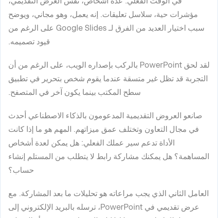
في الوقت الفعلي. عدة أشخاص، نفس العرض التقديمي،
مؤشرات حية، سلاسل تعليقات. إنه يعمل، وهو مجاني، ويوضح
سبب اختيار العديد من الفرق لـ Google Slides على الرغم من
قيود تصميمه.
لقد لحق PowerPoint بالركب بإصداره الويب، على الرغم من أن
التجربة قد تظل غير متسقة عندما يقوم شخص بتحرير في تطبيق
سطح المكتب بينما يكون آخر في المتصفح.
صانعو العروض التقديمية المدعومون بالذكاء الاصطناعي أحدث
في مجال التعاون وتختلف عمق ميزاتهم. المهم هو ما إذا كانت
الأداة تدعم سير عملك الفعلي: هل يمكن لعدة أشخاص
المساهمة؟ هل يمكنك مشاركة رابط لا يتطلب من المستلم إنشاء
حساب؟
العامل الثاني الذي يجب مراعاته هو تحليلات ما بعد المشاركة. مع
عرض تقديمي في PowerPoint، ترسله بالبريد الإلكتروني إلى