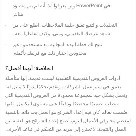
في PowerPoint ولن يعرفوا أبدًا أنه لم يتم إنشاؤه
هناك.
التحليلات والتتبع تغلق حلقة الملاحظات. اطلع على من
شاهد عرضك التقديمي، ومتى، وكيف تفاعلوا معه.
تتيح لك خطة البدء المجانية مع مستخدمين غير
محدودين اختبار ذلك مع فريقك بأكمله.
الخلاصة: أيهما أفضل؟
أدوات العروض التقديمية التقليدية ليست قديمة. إنها متأصلة
بعمق في سير عمل الشركات، وتقدم تحكمًا يدويًا لا مثيل له،
وتعمل بشكل جيد لمجموعة محدودة من العروض التقديمية التي
تتطلب تصميمًا مخصصًا ودقيقًا على مستوى البكسل. لكنها
صُممت لعالم كان فيه إعداد الشرائح هو العمل بحد ذاته. بالنسبة
لمعظم محترفي الأعمال اليوم، أصبح إعداد الشرائح هو العقبة بين
العمل والنتيجة. لا تحتاج إلى مزيد من التحكم في تباعد الأحرف.