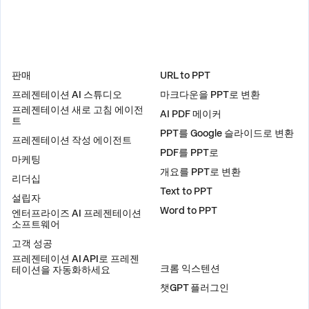
솔루션
도구
판매
URL to PPT
프레젠테이션 AI 스튜디오
마크다운을 PPT로 변환
프레젠테이션 새로 고침 에이전
AI PDF 메이커
트
PPT를 Google 슬라이드로 변환
프레젠테이션 작성 에이전트
PDF를 PPT로
마케팅
개요를 PPT로 변환
리더십
Text to PPT
설립자
Word to PPT
엔터프라이즈 AI 프레젠테이션
소프트웨어
고객 성공
플러그인
프레젠테이션 AI API로 프레젠
크롬 익스텐션
테이션을 자동화하세요
챗GPT 플러그인