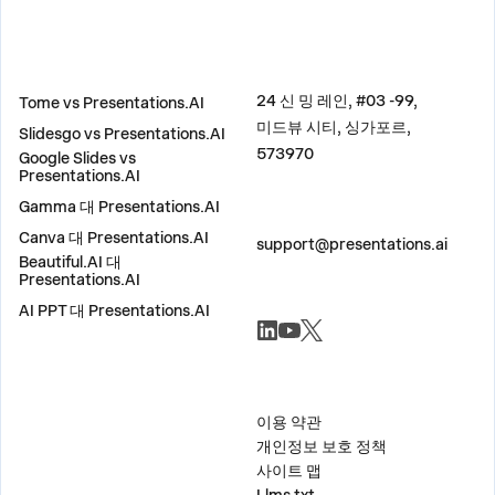
비교
주소
24 신 밍 레인, #03 -99,
Tome vs Presentations.AI
미드뷰 시티, 싱가포르,
Slidesgo vs Presentations.AI
573970
Google Slides vs
Presentations.AI
Gamma 대 Presentations.AI
문의하기
Canva 대 Presentations.AI
support@presentations.ai
Beautiful.AI 대
Presentations.AI
AI PPT 대 Presentations.AI
소셜
기타
이용 약관
개인정보 보호 정책
사이트 맵