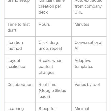
Brand setup
Manual theme
Auto-extracted
creation per
from company
deck
URL
Time to first
Hours
Minutes
draft
Iteration
Click, drag,
Conversational
method
undo, repeat
AI
Layout
Breaks when
Adaptive
resilience
content
templates
changes
Collaboration
Real-time
Varies by tool
(Google Slides
leads)
Learning
Steep for
Minimal