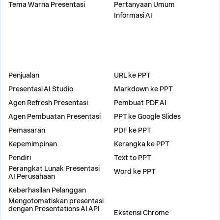
Tema Warna Presentasi
Pertanyaan Umum
Informasi AI
SOLUSI
ALAT
Penjualan
URL ke PPT
Presentasi AI Studio
Markdown ke PPT
Agen Refresh Presentasi
Pembuat PDF AI
Agen Pembuatan Presentasi
PPT ke Google Slides
Pemasaran
PDF ke PPT
Kepemimpinan
Kerangka ke PPT
Pendiri
Text to PPT
Perangkat Lunak Presentasi
Word ke PPT
AI Perusahaan
Keberhasilan Pelanggan
Mengotomatiskan presentasi
PLUGIN
dengan Presentations AI API
Ekstensi Chrome