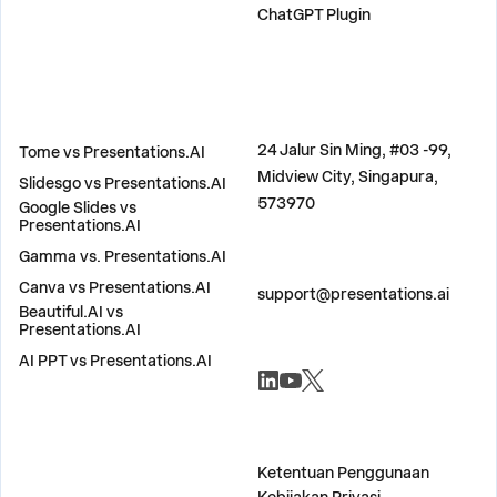
ChatGPT Plugin
BANDINGKAN
ALAMAT
24 Jalur Sin Ming, #03 -99,
Tome vs Presentations.AI
Midview City, Singapura,
Slidesgo vs Presentations.AI
573970
Google Slides vs
Presentations.AI
Gamma vs. Presentations.AI
HUBUNGI KAMI
Canva vs Presentations.AI
support@presentations.ai
Beautiful.AI vs
Presentations.AI
AI PPT vs Presentations.AI
SOSYAL-SOSIAL
LAIN-LAIN
Ketentuan Penggunaan