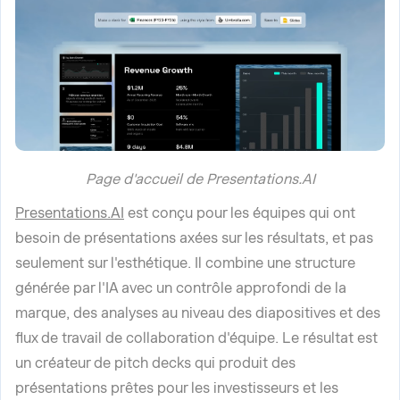
Page d'accueil de Presentations.AI
Presentations.AI
est conçu pour les équipes qui ont
besoin de présentations axées sur les résultats, et pas
seulement sur l'esthétique. Il combine une structure
générée par l'IA avec un contrôle approfondi de la
marque, des analyses au niveau des diapositives et des
flux de travail de collaboration d'équipe. Le résultat est
un créateur de pitch decks qui produit des
présentations prêtes pour les investisseurs et les