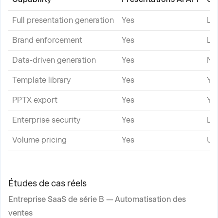
Full presentation generation
Yes
Li
Brand enforcement
Yes
Li
Data-driven generation
Yes
No
Template library
Yes
Ye
PPTX export
Yes
Ye
Enterprise security
Yes
Li
Volume pricing
Yes
Un
Études de cas réels
Entreprise SaaS de série B — Automatisation des
ventes