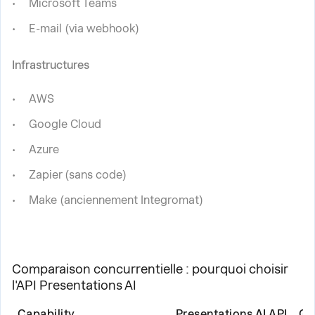
Microsoft Teams
E-mail (via webhook)
Infrastructures
AWS
Google Cloud
Azure
Zapier (sans code)
Make (anciennement Integromat)
Comparaison concurrentielle : pourquoi choisir
l'API Presentations AI
Capability
Presentations AI API
Ga