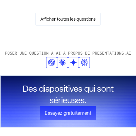
PDF (immuable, partageable), HTML (intégré dans des
présentations/mois (6 000 crédits). Échelle : 400
applications Web), JSON (intégré à la base de données
présentations/mois (30 000 crédits).
Afficher toutes les questions
pour un rendu personnalisé).
POSER UNE QUESTION À AI À PROPOS DE PRESENTATIONS.AI
Des diapositives qui sont
sérieuses.
Essayez gratuitement