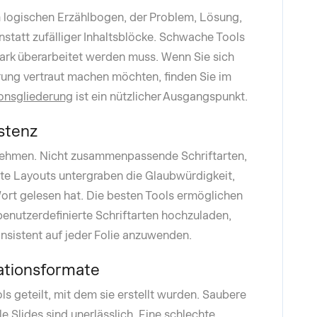
em logischen Erzählbogen, der Problem, Lösung,
nstatt zufälliger Inhaltsblöcke. Schwache Tools
stark überarbeitet werden muss. Wenn Sie sich
erung vertraut machen möchten, finden Sie im
ionsgliederung
ist ein nützlicher Ausgangspunkt.
stenz
ernehmen. Nicht zusammenpassende Schriftarten,
e Layouts untergraben die Glaubwürdigkeit,
Wort gelesen hat. Die besten Tools ermöglichen
enutzerdefinierte Schriftarten hochzuladen,
onsistent auf jeder Folie anzuwenden.
ationsformate
s geteilt, mit dem sie erstellt wurden. Saubere
 Slides sind unerlässlich. Eine schlechte