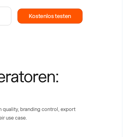
Kostenlos testen
eratoren:
 quality, branding control, export
eir use case.