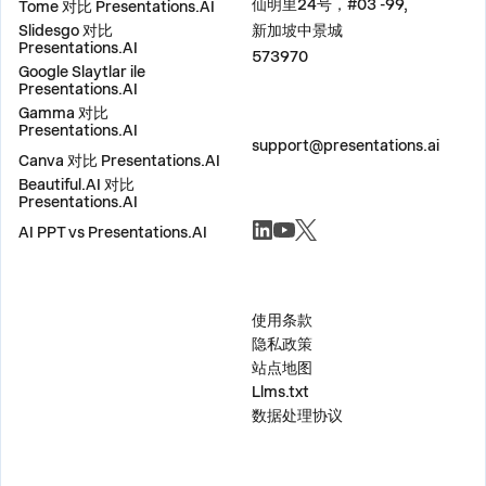
仙明里24号，#03 -99,
Tome 对比 Presentations.AI
Slidesgo 对比
新加坡中景城
Presentations.AI
573970
Google Slaytlar ile
Presentations.AI
Gamma 对比
联系我们
Presentations.AI
support@presentations.ai
Canva 对比 Presentations.AI
Beautiful.AI 对比
Presentations.AI
社交
AI PPT vs Presentations.AI
杂项
使用条款
隐私政策
站点地图
Llms.txt
数据处理协议