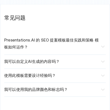
常见问题
Presentations.AI 的
SEO 提案模板最佳实践和策略
模
板如何运作？
我们AI驱动的
SEO 提案模板
通过三个简单步骤简化
我可以自定义AI生成的内容吗？
您的创建流程：
是的，当然可以！虽然我们的AI会生成专业品质的初始内
1. 选择模板并输入您的基本要求
容，但您仍拥有完全的控制权。您可以根据需要编辑文
2. 我们的AI分析您的输入并生成定制内容
使用此模板需要设计经验吗？
3. 使用我们直观的编辑器审阅、编辑和自定义生成的演示文稿
本、修改布局、调整样式，以及添加或删除部分。我们的
无需设计经验！我们由 AI 驱动的平台会自动处理设计元
平台既提供自动化建议，也支持手动自定义选项。
素。您只需专注于内容，我们确保其呈现专业且精美的效
我可以使用我的品牌颜色和标志吗？
果。我们的智能设计系统会根据您的内容进行调整，同时
是的！我们的模板支持全面的品牌定制。您可以轻松上传
保持品牌一致性。
您的标志、输入您的品牌颜色并应用您的字体。AI 将在整
个演示文稿中自动整合这些元素，同时保持专业的设计标