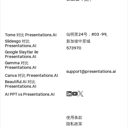
比较
地址
仙明里24号，#03 -99,
Tome 对比 Presentations.AI
Slidesgo 对比
新加坡中景城
Presentations.AI
573970
Google Slaytlar ile
Presentations.AI
Gamma 对比
联系我们
Presentations.AI
support@presentations.ai
Canva 对比 Presentations.AI
Beautiful.AI 对比
Presentations.AI
社交
AI PPT vs Presentations.AI
杂项
使用条款
隐私政策