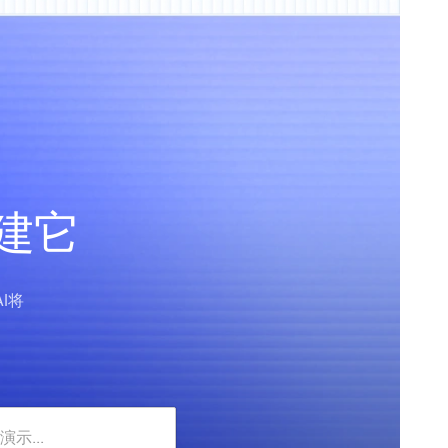
构建它
I将