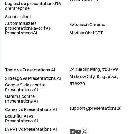
Logiciel de présentation d'IA
d'entreprise
Succès client
PLUG-INS
Automatisez les
Extension Chrome
présentations avec l'API
Presentations AI
Module ChatGPT
COMPARER
ADRESSE
24 rue Sin Ming, #03 -99,
Tome vs Presentations.AI
Midview City, Singapour,
Slidesgo vs Presentations.AI
573970
Google Slides contre
Presentations.AI
Gamma contre
Presentations.AI
CONTACTEZ-NOUS
support@presentations.ai
Canva vs Presentations.AI
Beautiful.AI vs
Presentations.AI
RÉSEAUX SOCIAUX
IA PPT vs Presentations.AI