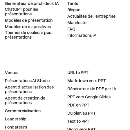
Générateur de pitch deck IA
Tarifs
ChatGPT pour les
Blogue
présentations
Actualités de l'entreprise
Modèles de présentation
Manifeste
Modèles de diapositives
FAQ
Thèmes de couleurs pour
Informations IA
présentations
DES SOLUTIONS
OUTILS
Ventes
URL to PPT
Présentations AI Studio
Markdown vers PPT
Agent d'actualisation des
Générateur de PDF par IA
présentations
PPT vers Google Slides
Agent de création de
présentations
PDF en PPT
Commercialisation
Du plan au PPT
Leadership
Text to PPT
Fondateurs
Word vers PPT