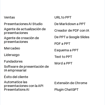
SOLUCIONES
HERRAMIENTAS
Ventas
URL to PPT
Presentaciones AI Studio
De Markdown a PPT
Agente de actualización de
Creador de PDF con IA
presentaciones
De PPT a Google Slides
Agente de creación de
presentaciones
PDF a PPT
Mercadeo
Esquema a PPT
Liderazgo
Text to PPT
Fundadores
Word a PPT
Software de presentación de
IA empresarial
Éxito del cliente
PLUGINS
Automatice las
Extensión de Chrome
presentaciones con la API
Presentations AI
Plugin ChatGPT