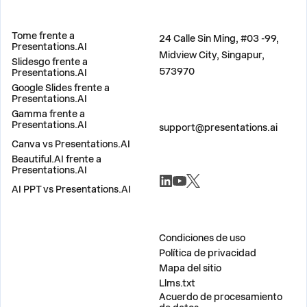
COMPARAR
DIRECCIÓN
Tome frente a
24 Calle Sin Ming, #03 -99,
Presentations.AI
Midview City, Singapur,
Slidesgo frente a
573970
Presentations.AI
Google Slides frente a
Presentations.AI
Gamma frente a
CONTÁCTANOS
Presentations.AI
support@presentations.ai
Canva vs Presentations.AI
Beautiful.AI frente a
SOCIALES
Presentations.AI
AI PPT vs Presentations.AI
MISCELÁNEO
Condiciones de uso
Política de privacidad
Mapa del sitio
Llms.txt
Acuerdo de procesamiento