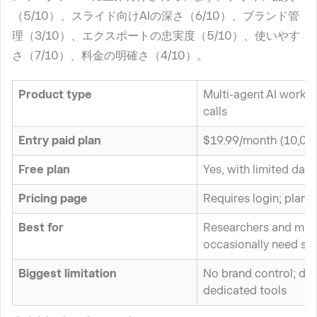
（5/10）、スライド向けAIの深さ（6/10）、ブランド管
理（3/10）、エクスポートの忠実度（5/10）、使いやす
さ（7/10）、料金の明確さ（4/10）。
Product type
Multi-agent AI worksp
calls
Entry paid plan
$19.99/month (10,00
Free plan
Yes, with limited daily
Pricing page
Requires login; plan
Best for
Researchers and mult
occasionally need sli
Biggest limitation
No brand control; des
dedicated tools