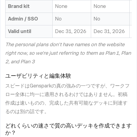
Brand kit
None
None
N
Admin / SSO
No
No
N
Valid until
Dec 31, 2026
Dec 31, 2026
D
The personal plans don't have names on the website
right now, so we're just referring to them as Plan 1, Plan
2, and Plan 3
ユーザビリティと編集体験
スピードはGensparkの真の強みの一つですが、ワークフ
ロー全体に均一に適用されるわけではありません。初稿
作成は速いものの、完成した共有可能なデッキに到達す
るのは別の話です。
どれくらいの速さで質の高いデッキを作成できます
か？