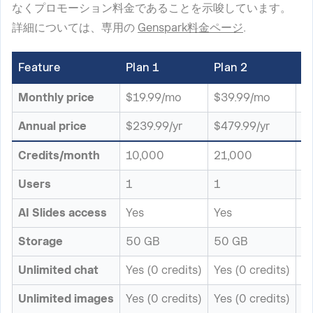
なくプロモーション料金であることを示唆しています。
詳細については、専用の
Genspark料金ページ
.
Feature
Plan 1
Plan 2
P
Monthly price
$19.99/mo
$39.99/mo
$
Annual price
$239.99/yr
$479.99/yr
$2
Credits/month
10,000
21,000
1
Users
1
1
1
AI Slides access
Yes
Yes
Y
Storage
50 GB
50 GB
1
Unlimited chat
Yes (0 credits)
Yes (0 credits)
Ye
Unlimited images
Yes (0 credits)
Yes (0 credits)
Ye