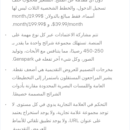
تسجيل الدخول، والخطط الشخصية الثلاث ليس لها
أسماء، فقط مبالغ بالدولار: $19.99/month،
$39.99/month، و $199.99/month.
تتم مشاركة الاعتمادات عبر كل نوع مهمة على
المنصة. تستهلك مجموعة شرائح واحدة ما يقدر بـ
250-450 رصيدًا، مما يتنافس مع الأبحاث، وتوليد
الصور، وكل شيء آخر تفعله في Genspark.
مخرجات التصميم للعروض التقديمية هي أضعف نقطة.
يشير المراجعون المستقلون باستمرار إلى التخطيطات
العامة واللمسات البصرية المحدودة مقارنة بأدوات
الشرائح المصممة خصيصًا.
التحكم في العلامة التجارية يدوي في كل مستوى. لا
توجد مجموعة علامة تجارية، ولا يوجد استخراج يعتمد
على عنوان URL، ولا يوجد تطبيق تلقائي للأنماط
للعروض التقديمية.