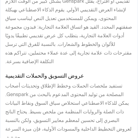
تقديمي أو اقتراح، يقلل Genspark بشكل كبير من الوقت اللازم
لإنشاء العرض التقديمي الأولي. يقوم الذكاء الاصطناعي بهيكلة
المحتوى، ويمكن للمستخدمين تعديل النص ليناسب سياق
صفقتهم المحدد. القيد هو اتساق العلامة التجارية: فبدون مجموعة
أدوات العلامة التجارية، يتطلب كل عرض تقديمي تطبيقًا يدويًا
للألوان والخطوط والشعارات. بالنسبة للفرق التي ترسل
مقترحات ذات علامة تجارية إلى عدة عملاء محتملين، تتراكم هذه
التكلفة الإضافية بسرعة.
عروض التسويق والحملات التقديمية
تستفيد ملخصات الحملات وخطط الإطلاق وتحديثات أصحاب
المصلحة من توليد المحتوى المدعوم بالبحث من Genspark.
يمكن للذكاء الاصطناعي استخلاص سياق السوق ونقاط البيانات
ذات الصلة والروايات المنظمة من ملخص بسيط. يحتاج الناتج
البصري إلى تحسين لمعظم معايير التسويق، ولكن بالنسبة
لعروض التخطيط الداخلية والمسودات الأولية، فإن ميزة السرعة
حقيقية.