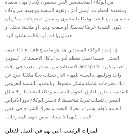
من الوكلاء المتخصصين الذين ينسقون لإنجاز مهام معقدة
ومتعددة الخطوات. أرسل أمرًا، وتقوم المنصة بتوجيهه عبر وكلاء
يتعاملون مع البحث وهيكلة المحتوى وتنسيق المخرجات. يمكن أن
تكون النتيجة عرضًا تقديميًا، أو صفحة ويب، أو ملخصًا بحثيًا، أو
جدول بيانات، أو مكالمة هاتفية آلية.
إن إعداد الوكلاء المتعددين هذا هو ما يمنح Genspark عمقه
البحثي. فبينما تعمل معظم أدوات الذكاء الاصطناعي كنموذج
واحد، يمكن لـ Genspark الاستفادة من مصادر متعددة في وقت
واحد وتوليفها. بالنسبة للمهام التي تتطلب بحثًا مكثفًا، ينتج عن
ذلك مخرجات شاملة بشكل ملحوظ. وبالتحديد بالنسبة للعروض
التقديمية، يظهر الفارق. فجودة التصميم وذكاء التخطيط والاتساق
البصري تتطلب تدريبًا متخصصًا لا تُحسّن الوكلاء ذوو الأغراض
العامة لأجله. يشترك محرك البحث ومحرك الشرائح في نفس
البنية، لكنهما لا ينتجان نفس جودة المخرجات.
الميزات الرئيسية التي تهم في العمل الفعلي