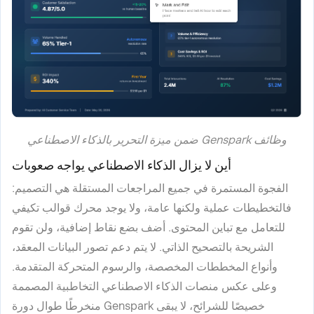
وظائف Genspark ضمن ميزة التحرير بالذكاء الاصطناعي
أين لا يزال الذكاء الاصطناعي يواجه صعوبات
الفجوة المستمرة في جميع المراجعات المستقلة هي التصميم:
فالتخطيطات عملية ولكنها عامة، ولا يوجد محرك قوالب تكيفي
للتعامل مع تباين المحتوى. أضف بضع نقاط إضافية، ولن تقوم
الشريحة بالتصحيح الذاتي. لا يتم دعم تصور البيانات المعقد،
وأنواع المخططات المخصصة، والرسوم المتحركة المتقدمة.
وعلى عكس منصات الذكاء الاصطناعي التخاطبية المصممة
خصيصًا للشرائح، لا يبقى Genspark منخرطًا طوال دورة