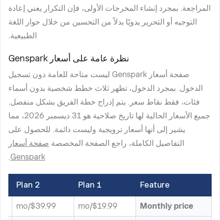
المراجعة. بمجرد إنشاء المخرجات الأولى، فإن التكرار يعني إعادة
التوجيه أو التحرير يدويًا بدلاً من التحسين من خلال حوار اللغة
الطبيعية.
نظرة عامة على أسعار Genspark
صفحة أسعار Genspark ليست متاحة للعامة دون تسجيل
الدخول. بمجرد الدخول، تظهر ثلاث خطط شخصية بدون أسماء
فئات، فقط نقاط سعر. يتم إدراج خطة الفريق بشكل منفصل.
جميع الأسعار الحالية لها تاريخ صلاحية هو 31 ديسمبر 2026، مما
يشير إلى أنها أسعار ترويجية وليست دائمة. للحصول على
التفاصيل الكاملة، راجع الصفحة المخصصة
صفحة أسعار
.
Genspark
Plan 2
Plan 1
Feature
o*
$39.99/mo
$19.99/mo
Monthly price