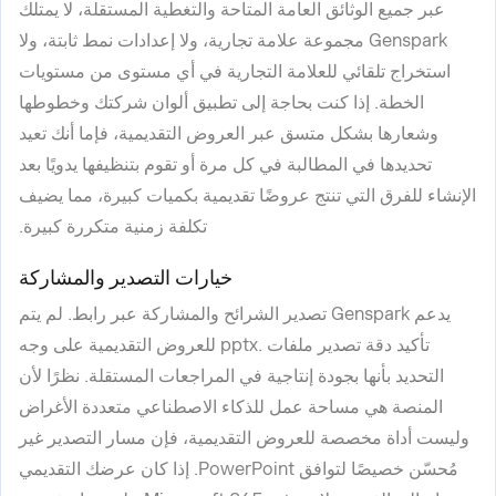
عبر جميع الوثائق العامة المتاحة والتغطية المستقلة، لا يمتلك
Genspark مجموعة علامة تجارية، ولا إعدادات نمط ثابتة، ولا
استخراج تلقائي للعلامة التجارية في أي مستوى من مستويات
الخطة. إذا كنت بحاجة إلى تطبيق ألوان شركتك وخطوطها
وشعارها بشكل متسق عبر العروض التقديمية، فإما أنك تعيد
تحديدها في المطالبة في كل مرة أو تقوم بتنظيفها يدويًا بعد
الإنشاء للفرق التي تنتج عروضًا تقديمية بكميات كبيرة، مما يضيف
تكلفة زمنية متكررة كبيرة.
خيارات التصدير والمشاركة
يدعم Genspark تصدير الشرائح والمشاركة عبر رابط. لم يتم
تأكيد دقة تصدير ملفات .pptx للعروض التقديمية على وجه
التحديد بأنها بجودة إنتاجية في المراجعات المستقلة. نظرًا لأن
المنصة هي مساحة عمل للذكاء الاصطناعي متعددة الأغراض
وليست أداة مخصصة للعروض التقديمية، فإن مسار التصدير غير
مُحسّن خصيصًا لتوافق PowerPoint. إذا كان عرضك التقديمي