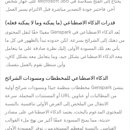
يحتاج إلى الفتح بسلاسة في Microsoft 365 على جهاز شخص
آخر، فاختبر جودة التصدير مباشرة قبل الالتزام بسير العمل.
قدرات الذكاء الاصطناعي (ما يمكنه وما لا يمكنه فعله)
يُعد الذكاء الاصطناعي في Genspark مفيدًا حقًا لنقل المحتوى
من ذهنك إلى الشرائح بسرعة. لكن حدوده تبدأ بالظهور في كل ما
يأتي بعد تلك المسودة الأولى. إليك نظرة صادقة على ما يتعامل
معه الذكاء الاصطناعي بشكل جيد، وما يتعامل معه بشكل كافٍ،
وأين ستظل تقوم بالعمل بنفسك.
الذكاء الاصطناعي للمخططات ومسودات الشرائح
ينشئ Genspark مخططات منظمة جيدًا ومسودات شرائح أولية
من المطالبات أو عناوين URL أو المستندات المحملة. سرعة
الانتقال من الملخص إلى العرض الأولي تنافسية. بالنسبة
للمحتوى المدعوم بالبحث، يعتمد الذكاء الاصطناعي على مصادر
حديثة، مما يمنح المسودة عمقًا أكبر من نهج ملء القوالب
القياسي. بالنسبة لمعظم المستخدمين، توفر المسودة الأولى