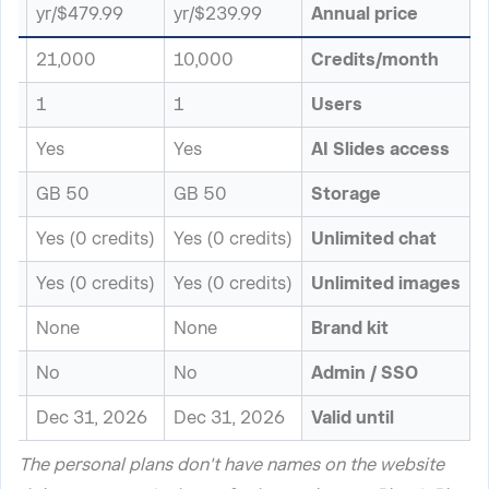
r
$479.99/yr
$239.99/yr
Annual price
21,000
10,000
Credits/month
1
1
Users
Yes
Yes
AI Slides access
50 GB
50 GB
Storage
ts)
Yes (0 credits)
Yes (0 credits)
Unlimited chat
ts)
Yes (0 credits)
Yes (0 credits)
Unlimited images
None
None
Brand kit
No
No
Admin / SSO
26
Dec 31, 2026
Dec 31, 2026
Valid until
The personal plans don't have names on the website