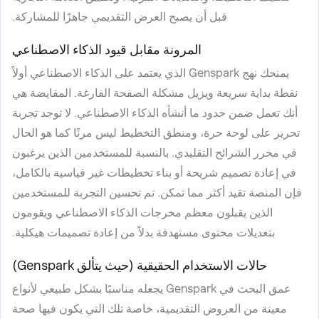
قبل أن يصبح العرض التقديمي جاهزًا للمشاركة.
المرونة مقابل قيود الذكاء الاصطناعي
يمنحك نهج Genspark الذي يعتمد على الذكاء الاصطناعي أولاً
نقطة بداية سريعة ويزيل مشكلة الصفحة الفارغة. المقايضة هي
أنك تعمل ضمن حدود ما أنشأه الذكاء الاصطناعي. لا توجد تجربة
تحرير على لوحة حرة، ومنطق التخطيط ليس مرنًا كما هو الحال
في محرر الشرائح التقليدي. بالنسبة للمستخدمين الذين يرغبون
في إعادة تصميم شريحة أو بناء تخطيطات غير قياسية بالكامل،
فإن المنصة تقيد أكثر مما تمكن. تم تحسين التجربة للمستخدمين
الذين يقبلون معظم مخرجات الذكاء الاصطناعي ويقومون
بتعديلات محتوى مستهدفة بدلاً من إعادة تصميمات هيكلية.
حالات الاستخدام الحقيقية (حيث يتألق Genspark)
عمق البحث في Genspark يجعله مناسبًا بشكل طبيعي لأنواع
معينة من العروض التقديمية، خاصة تلك التي يكون فيها صحة