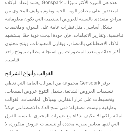
هذه هي الميزة الأكثر تميزًا لـ Genspark. يعتمد إعداد الوكلاء
المتعددين على مصادر الويب الحية ويقوم بتوليف المحتوى من
مراجع متعددة. بالنسبة للعروض التقديمية التي تكون معلوماتية
بشكل أساسي، مثل نظرات عامة على السوق، وملخصات
تنافسية، وتقارير الاتجاهات، فإن جودة البحث قوية حقًا. يستشهد
الذكاء الاصطناعي بالمصادر، ويقارن المعلومات، وينتج محتوى
أكثر حداثة ومتعدد المنظورات من استجابة مطالبة نموذج واحد
قياسية.
القوالب وأنواع الشرائح
يوفر Genspark مجموعة من القوالب العامة التي تغطي
تنسيقات العروض الشائعة. يشمل التنوع عروض المبيعات،
وتخطيطات على غرار التقارير، وهياكل الملخصات. القوالب
وظيفية وليست مصقولة: فهي تمنح الذكاء الاصطناعي هيكلاً
لملئه ولكنها لا تتكيف بذكاء مع تغييرات المحتوى. بالنسبة للفرق
التي لديها معايير بصرية محددة أو تنسيقات عروض متكررة، لا