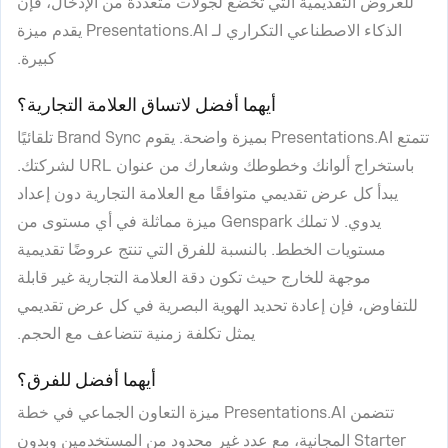
للعروض التقديمية التي تخضع لجولات متعددة من الإدخال، فإن
الذكاء الاصطناعي التكراري لـ Presentations.AI يقدم ميزة
كبيرة.
أيهما أفضل لاتساق العلامة التجارية؟
تتمتع Presentations.AI بميزة واضحة. يقوم Brand Sync تلقائيًا
باستخراج ألوانك وخطوطك وشعارك من عنوان URL لشركتك.
يبدأ كل عرض تقديمي متوافقًا مع العلامة التجارية دون إعداد
يدوي. لا تملك Genspark ميزة مماثلة في أي مستوى من
مستويات الخطط. بالنسبة للفرق التي تنتج عروضًا تقديمية
موجهة للخارج حيث تكون دقة العلامة التجارية غير قابلة
للتفاوض، فإن إعادة تحديد الهوية البصرية في كل عرض تقديمي
يمثل تكلفة زمنية تتضاعف مع الحجم.
أيهما أفضل للفرق؟
تتضمن Presentations.AI ميزة التعاون الجماعي في خطة
Starter المجانية، مع عدد غير محدود من المستخدمين وبدون