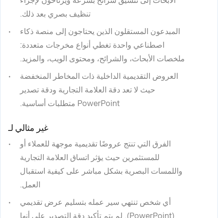
الأبحاث إلى تنسيق شرائح بسرعة ويرتاحون لإجراء
تنظيف بصري بعد ذلك.
المبدعون المستقلون الذين يحتاجون إلى منصة ذكاء
اصطناعي واحدة تغطي أنواع مخرجات متعددة:
ملخصات الأبحاث، والشرائح، ومحتوى الويب، والمزيد.
العروض التقديمية الداخلية ذات المخاطر المنخفضة
حيث لا تعد دقة العلامة التجارية ودقة تصدير
PowerPoint متطلبات أساسية.
غير مثالي لـ
الفرق التي تنتج عروضًا تقديمية موجهة للعملاء أو
للمستثمرين حيث يؤثر اتساق العلامة التجارية
واللمسات البصرية بشكل مباشر على كيفية استقبال
العمل.
أي شخص تنتهي سير عمله بتسليم عرض تقديمي
(PowerPoint). لم يتم تأكيد دقة التصدير على أنها