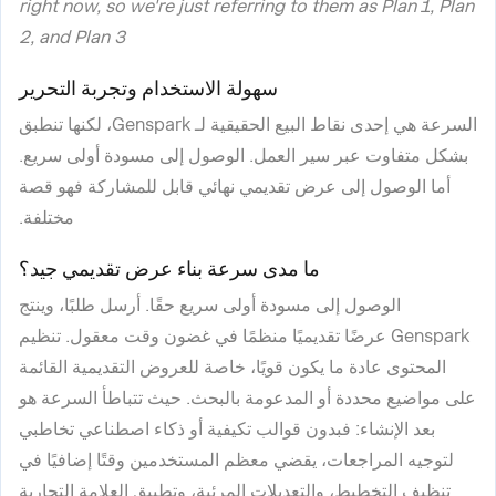
right now, so we're just referring to them as Plan 1, Plan
2, and Plan 3
سهولة الاستخدام وتجربة التحرير
السرعة هي إحدى نقاط البيع الحقيقية لـ Genspark، لكنها تنطبق
بشكل متفاوت عبر سير العمل. الوصول إلى مسودة أولى سريع.
أما الوصول إلى عرض تقديمي نهائي قابل للمشاركة فهو قصة
مختلفة.
ما مدى سرعة بناء عرض تقديمي جيد؟
الوصول إلى مسودة أولى سريع حقًا. أرسل طلبًا، وينتج
Genspark عرضًا تقديميًا منظمًا في غضون وقت معقول. تنظيم
المحتوى عادة ما يكون قويًا، خاصة للعروض التقديمية القائمة
على مواضيع محددة أو المدعومة بالبحث. حيث تتباطأ السرعة هو
بعد الإنشاء: فبدون قوالب تكيفية أو ذكاء اصطناعي تخاطبي
لتوجيه المراجعات، يقضي معظم المستخدمين وقتًا إضافيًا في
تنظيف التخطيط، والتعديلات المرئية، وتطبيق العلامة التجارية