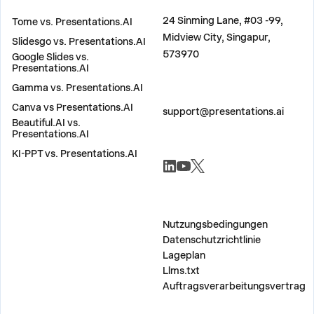
VERGLEICHEN
ADRESSE
24 Sinming Lane, #03 -99,
Tome vs. Presentations.AI
Midview City, Singapur,
Slidesgo vs. Presentations.AI
573970
Google Slides vs.
Presentations.AI
Gamma vs. Presentations.AI
KONTAKT
Canva vs Presentations.AI
support@presentations.ai
Beautiful.AI vs.
Presentations.AI
KI-PPT vs. Presentations.AI
SOZIALE NETZWERKE
SONSTIG
Nutzungsbedingungen
Datenschutzrichtlinie
Lageplan
Llms.txt
Auftragsverarbeitungsvertrag