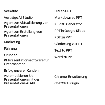
LÖSUNGEN
WERKZEUGE
Verkäufe
URL to PPT
Vorträge AI Studio
Markdown zu PPT
Agent zur Aktualisierung von
KI-PDF-Generator
Präsentationen
PPT in Google Slides
Agent zur Erstellung von
Präsentationen
PDF zu PPT
Marketing
Gliederung zu PPT
Führung
Text to PPT
Gründer
Word zu PPT
KI-Präsentationssoftware für
Unternehmen
Erfolg unserer Kunden
PLUG-INS
Automatisieren Sie
Chrome-Erweiterung
Präsentationen mit der
Presentations AI API
ChatGPT-Plugin