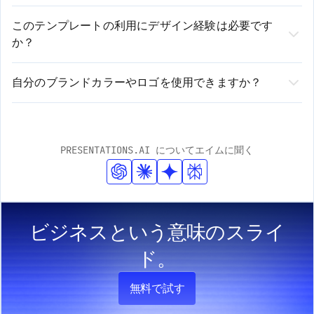
はい、もちろんです！AIがプロ品質の初期コンテンツを
セスを効率化します。
作成しますが、お客様が完全にコントロールできます。
このテンプレートの利用にデザイン経験は必要です
1. テンプレートを選択し、基本的な要件を入力します
か？
必要に応じて、テキストの編集、レイアウトの変更、ス
2. 当社のAIが入力内容を分析し、カスタマイズされたコンテンツ
デザイン経験は不要です！弊社のAI搭載プラットフォー
を生成します
タイルの調整、セクションの追加や削除が可能です。当
3. 直感的なエディターで生成されたプレゼンテーションを確認、
ムがデザイン要素を自動的に処理します。お客様はコン
社のプラットフォームは、自動提案と手動カスタマイズ
自分のブランドカラーやロゴを使用できますか？
編集、カスタマイズします
テンツに集中するだけで、弊社がプロフェッショナルで
はい！弊社のテンプレートは、ブランドの完全なカスタ
の両方のオプションを提供します。
洗練された見た目を保証します。弊社のスマートデザイ
マイズに対応しています。ロゴのアップロード、ブラン
ンシステムは、ブランドの一貫性を保ちながら、お客様
ドカラーの入力、フォントの適用が簡単に行えます。AI
PRESENTATIONS.AI についてエイムに聞く
のコンテンツに適応します。
がこれらの要素をプレゼンテーション全体に自動的に組
み込み、プロフェッショナルなデザイン基準を維持しま
す。
ビジネスという意味のスライ
ド。
無料で試す