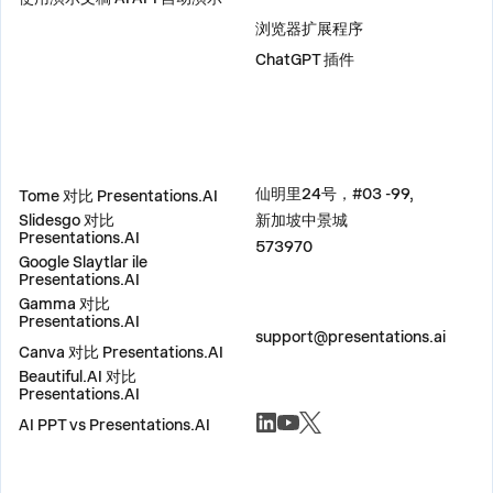
插件
浏览器扩展程序
ChatGPT 插件
比较
地址
仙明里24号，#03 -99,
Tome 对比 Presentations.AI
Slidesgo 对比
新加坡中景城
Presentations.AI
573970
Google Slaytlar ile
Presentations.AI
Gamma 对比
联系我们
Presentations.AI
support@presentations.ai
Canva 对比 Presentations.AI
Beautiful.AI 对比
Presentations.AI
社交
AI PPT vs Presentations.AI