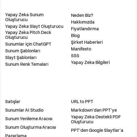
ÜRÜN
ŞİRKET
Yapay Zeka Sunum
Neden Biz?
Oluşturucu
Hakkımızda
Yapay Zeka Slayt Oluşturucu
Fiyatlandırma
Yapay Zeka Pitch Deck
Blog
Oluşturucu
Şirket Haberleri
Sunumlar için ChatGPT
Manifesto
Sunum Şablonları
SSS
Slayt Şablonları
Yapay Zeka Bilgileri
Sunum Renk Temaları
ÇÖZÜMLER
ARAÇLAR
Satışlar
URL to PPT
Sunumlar AI Studio
Markdown'dan PPT'ye
Yapay Zeka Destekli PDF
Sunum Yenileme Aracısı
Oluşturucu
Sunum Oluşturma Aracısı
PPT'den Google Slaytlar'a
Pazarlama