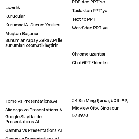
PDF'den PPT'ye
Liderlik
Taslaktan PPT'ye
Kurucular
Text to PPT
Kurumsal AI Sunum Yazılımı
Word'den PPT'ye
Müşteri Başarısı
Sunumlar Yapay Zeka API ile
sunumları otomatikleştirin
EKLENTILER
Chrome uzantısı
ChatGPT Eklentisi
KARŞILAŞTIR
ADRES
24 Sin Ming Şeridi, #03 -99,
Tome vs Presentations.AI
Midview City, Singapur,
Slidesgo ve Presentations.AI
573970
Google Slaytlar ile
Presentations.AI
Gamma vs Presentations.AI
BIZE ULAŞIN