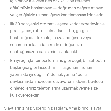
için bir özürle veya beş dakikalık bir referans
dökümüyle başlamayın — doğrudan değere atlayın
ve içeriğinizin uzmanlığınızı kanıtlamasına izin verin.
İlk 30 saniyenizi otomatikleşene kadar ezberleyin ve
pratik yapın, robotik olmadan — bu, gerginlik
bastırdığında, teknoloji arızalandığında veya
sunumun ortasında nerede olduğunuzu
unuttuğunuzda can simidiniz olacaktır.
En iyi açılışlar bir performans gibi değil, bir sohbetin
başlangıcı gibi hissettirir — "üzgünüm, sunum
yapmakta iyi değilim" demek yerine "bunu
paylaşmaktan heyecan duyuyorum" deyin, böylece
dinleyicileriniz telefonlarına uzanmak yerine size
kulak verecektir.
Slaytlarınız hazır. İçeriğiniz sağlam. Ama birinci slayta