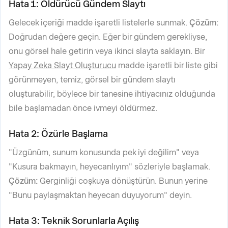
Hata 1: Öldürücü Gündem Slaytı
Gelecek içeriği madde işaretli listelerle sunmak.
Çözüm:
Doğrudan değere geçin. Eğer bir gündem gerekliyse,
onu görsel hale getirin veya ikinci slayta saklayın. Bir
Yapay Zeka Slayt Oluşturucu
madde işaretli bir liste gibi
görünmeyen, temiz, görsel bir gündem slaytı
oluşturabilir, böylece bir tanesine ihtiyacınız olduğunda
bile başlamadan önce ivmeyi öldürmez.
Hata 2: Özürle Başlama
"Üzgünüm, sunum konusunda pek iyi değilim" veya
"Kusura bakmayın, heyecanlıyım" sözleriyle başlamak.
Çözüm:
Gerginliği coşkuya dönüştürün. Bunun yerine
"Bunu paylaşmaktan heyecan duyuyorum" deyin.
Hata 3: Teknik Sorunlarla Açılış