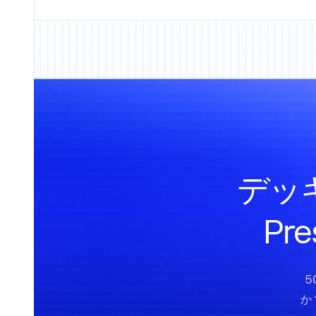
デッ
Pr
5
か