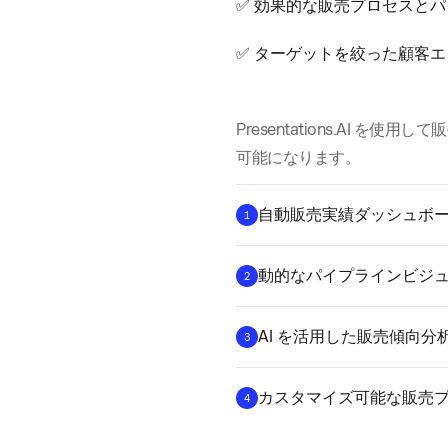
✅ 効果的な販売プロセスと
✅ ターゲットを絞った顧客
Presentations.AI 
可能になります。
自動販売実績ダッシュボ
1
動的なパイプラインビジ
2
AI を活用した販売傾向分
3
カスタマイズ可能な販売
4