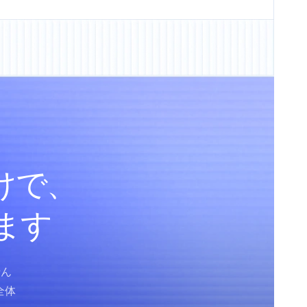
けで、
します
せん
全体