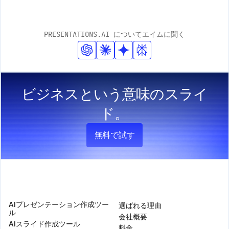
洗練された見た目を保証します。弊社のスマートデザイ
マイズに対応しています。ロゴのアップロード、ブラン
ンシステムは、ブランドの一貫性を保ちながら、お客様
ドカラーの入力、フォントの適用が簡単に行えます。AI
PRESENTATIONS.AI についてエイムに聞く
のコンテンツに適応します。
がこれらの要素をプレゼンテーション全体に自動的に組
み込み、プロフェッショナルなデザイン基準を維持しま
す。
ビジネスという意味のスライ
ド。
無料で試す
製品
会社
AIプレゼンテーション作成ツー
選ばれる理由
ル
会社概要
AIスライド作成ツール
料金