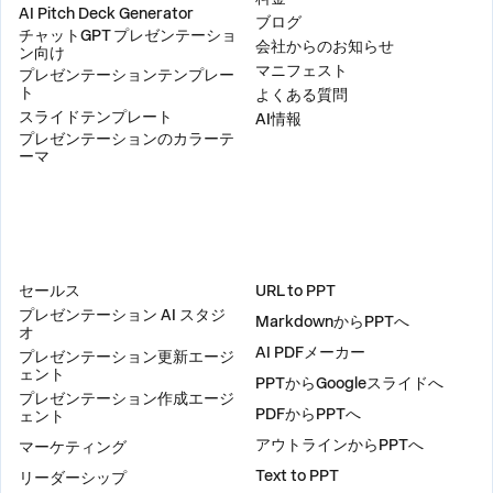
AI Pitch Deck Generator
ブログ
チャットGPT プレゼンテーショ
会社からのお知らせ
ン向け
マニフェスト
プレゼンテーションテンプレー
ト
よくある質問
スライドテンプレート
AI情報
プレゼンテーションのカラーテ
ーマ
ソリューション
ツール
セールス
URL to PPT
プレゼンテーション AI スタジ
MarkdownからPPTへ
オ
AI PDFメーカー
プレゼンテーション更新エージ
ェント
PPTからGoogleスライドへ
プレゼンテーション作成エージ
PDFからPPTへ
ェント
アウトラインからPPTへ
マーケティング
Text to PPT
リーダーシップ