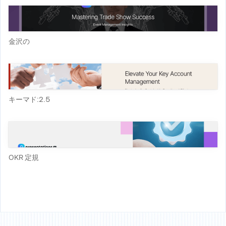
金沢の
キーマド:2.5
OKR 定規