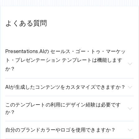
よくある質問
Presentations.AIの
セールス・ゴー・トゥ・マーケッ
ト・プレゼンテーション
テンプレートは機能します
か？
当社のAI搭載
セールス・ゴー・トゥ・マーケッ
AIが生成したコンテンツをカスタマイズできますか？
ト・プレゼンテーション・テンプレート
3つの簡
はい、もちろんです！AIがプロ品質の初期コンテンツを
単なステップで作成プロセスを効率化します。
作成しますが、お客様が完全にコントロールできます。
このテンプレートの利用にデザイン経験は必要です
1. テンプレートを選択し、基本的な要件を入力します
か？
必要に応じて、テキストの編集、レイアウトの変更、ス
2. 当社のAIが入力内容を分析し、カスタマイズされたコンテンツ
デザイン経験は不要です！弊社のAI搭載プラットフォー
を生成します
タイルの調整、セクションの追加や削除が可能です。当
3. 直感的なエディターで生成されたプレゼンテーションを確認、
ムがデザイン要素を自動的に処理します。お客様はコン
社のプラットフォームは、自動提案と手動カスタマイズ
自分のブランドカラーやロゴを使用できますか？
編集、カスタマイズします
テンツに集中するだけで、弊社がプロフェッショナルで
はい！弊社のテンプレートは、ブランドの完全なカスタ
の両方のオプションを提供します。