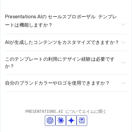
Presentations.AIの
セールスプロポーザル
テンプレ
ートは機能しますか？
当社のAI搭載
セールスプロポーザルのプレゼンテ
AIが生成したコンテンツをカスタマイズできますか？
ーションテンプレート
3つの簡単なステップで作
はい、もちろんです！AIがプロ品質の初期コンテンツを
成プロセスを効率化します。
作成しますが、お客様が完全にコントロールできます。
このテンプレートの利用にデザイン経験は必要です
1. テンプレートを選択し、基本的な要件を入力します
か？
必要に応じて、テキストの編集、レイアウトの変更、ス
2. 当社のAIが入力内容を分析し、カスタマイズされたコンテンツ
デザイン経験は不要です！弊社のAI搭載プラットフォー
を生成します
タイルの調整、セクションの追加や削除が可能です。当
3. 直感的なエディターで生成されたプレゼンテーションを確認、
ムがデザイン要素を自動的に処理します。お客様はコン
社のプラットフォームは、自動提案と手動カスタマイズ
自分のブランドカラーやロゴを使用できますか？
編集、カスタマイズします
テンツに集中するだけで、弊社がプロフェッショナルで
はい！弊社のテンプレートは、ブランドの完全なカスタ
の両方のオプションを提供します。
洗練された見た目を保証します。弊社のスマートデザイ
マイズに対応しています。ロゴのアップロード、ブラン
ンシステムは、ブランドの一貫性を保ちながら、お客様
ドカラーの入力、フォントの適用が簡単に行えます。AI
PRESENTATIONS.AI についてエイムに聞く
のコンテンツに適応します。
がこれらの要素をプレゼンテーション全体に自動的に組
み込み、プロフェッショナルなデザイン基準を維持しま
す。