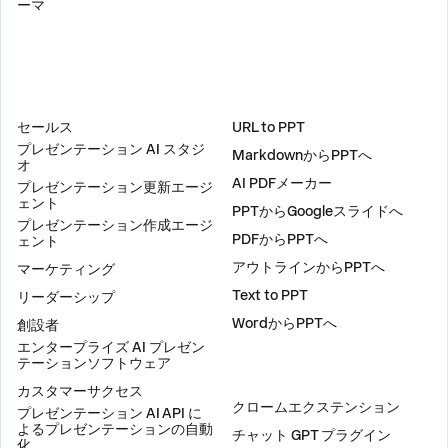
ーマ
ソリューション
ツール
セールス
URL to PPT
プレゼンテーション AI スタジ
MarkdownからPPTへ
オ
AI PDFメーカー
プレゼンテーション更新エージ
ェント
PPTからGoogleスライドへ
プレゼンテーション作成エージ
PDFからPPTへ
ェント
アウトラインからPPTへ
マーケティング
Text to PPT
リーダーシップ
WordからPPTへ
創設者
エンタープライズ AI プレゼン
テーションソフトウェア
プラグイン
カスタマーサクセス
クロームエクステンション
プレゼンテーション AI API に
よるプレゼンテーションの自動
チャット GPT プラグイン
化