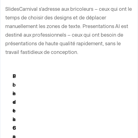
SlidesCarnival s'adresse aux bricoleurs – ceux qui ont le
temps de choisir des designs et de déplacer
manuellement les zones de texte. Presentations AI est
destiné aux professionnels – ceux qui ont besoin de
présentations de haute qualité rapidement, sans le
travail fastidieux de conception.
F
S
P
o
l
r
n
i
e
c
d
s
t
e
e
i
s
n
o
C
t
n
a
a