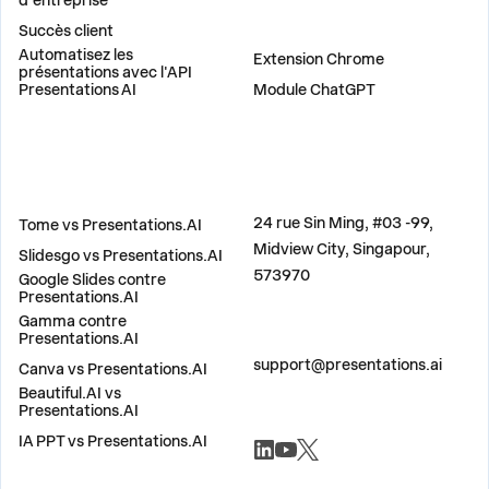
d'entreprise
Succès client
PLUG-INS
Automatisez les
Extension Chrome
présentations avec l'API
Presentations AI
Module ChatGPT
COMPARER
ADRESSE
24 rue Sin Ming, #03 -99,
Tome vs Presentations.AI
Midview City, Singapour,
Slidesgo vs Presentations.AI
573970
Google Slides contre
Presentations.AI
Gamma contre
Presentations.AI
CONTACTEZ-NOUS
support@presentations.ai
Canva vs Presentations.AI
Beautiful.AI vs
Presentations.AI
RÉSEAUX SOCIAUX
IA PPT vs Presentations.AI