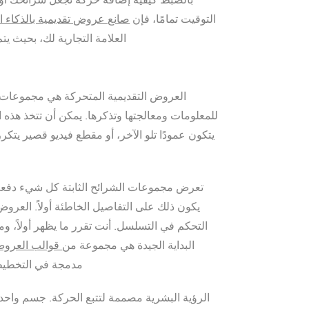
التوقيت تمامًا، فإن
صانع عروض تقديمية بالذكاء 
العلامة التجارية لك، بحيث يتم ا
العروض التقديمية المتحركة هي مجموعات ش
للمعلومات ومعالجتها وتذكرها. يمكن أن تتخذ هذه 
يتكون عمودًا تلو الآخر، أو مقطع فيديو قصير يتكر
تعرض مجموعات الشرائح الثابتة كل شيء دفعة وا
يكون ذلك على التفاصيل الخاطئة أولاً. العروض ا
التحكم في التسلسل. أنت تقرر ما يظهر أولاً، وما
البداية الجيدة هي مجموعة من
قوالب العروض 
مدمجة في التخطيط،
الرؤية البشرية مصممة لتتبع الحركة. جسم واحد 