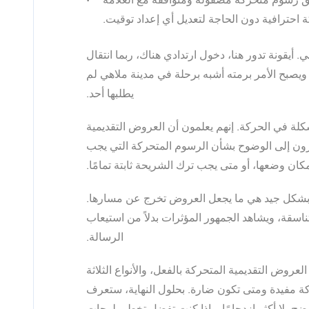
حترافية دون الحاجة لتعديل أي إعداد توقيت.
يقونة تدور هنا، دخول ارتدادي هناك، ربما انتقال
، ويصبح الأمر برمته أشبه برحلة في مدينة ملاهي لم
يطلبها أحد.
ة في الحركة. إنهم يعلمون أن العروض التقديمية
فتقرون إلى الوضوح بشأن الرسوم المتحركة التي يجب
كان وضعها، أو متى يجب ترك الشريحة ثابتة تمامًا.
ا بشكل جيد هي ما يجعل العروض تخرج عن مسارها.
تناسقة، ويشاهد الجمهور المؤثرات بدلاً من استيعاب
الرسالة.
لعروض التقديمية المتحركة بالفعل، والأنواع الثلاثة
كة مفيدة ومتى تكون ضارة. بحلول النهاية، ستعرف
، لا أكثر ازدحامًا. وإذا كنت تفضل تخطي لوحات