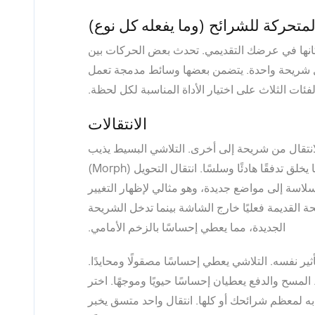
لمتحركة للشرائح (وما يفعله كل نوع)
ها في عرضك التقديمي. تحدث بعض الحركات بين
خل شريحة واحدة. يتضمن بعضها وسائط مدمجة تعمل
لفئات الثلاث على اختيار الأداة المناسبة لكل لحظة.
الانتقالات
لانتقال من شريحة إلى أخرى. التلاشي البسيط يذيب
الشريحة الحالية بلطف في الشريحة التالية، مما يخلق تدفقًا هادئًا وسلسًا. انتقال التحويل (Morph)
لاسة إلى مواضع جديدة، وهو مثالي لإظهار التغيير
حة القديمة فعليًا خارج الشاشة بينما تدخل الشريحة
الجديدة، مما يعطي إحساسًا بالزخم الأمامي.
ير نفسه. التلاشي يعطي إحساسًا مصقولًا ومحايدًا.
 ومقصودة. المسح والدفع يعطيان إحساسًا حيويًا وموجهًا. اختر
 به لمعظم شرائحك أو كلها. انتقال واحد متسق يخبر