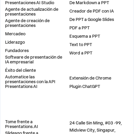
Presentaciones AI Studio
De Markdown a PPT
Agente de actualización de
Creador de PDF con IA
presentaciones
De PPT a Google Slides
Agente de creación de
presentaciones
PDF a PPT
Mercadeo
Esquema a PPT
Liderazgo
Text to PPT
Fundadores
Word a PPT
Software de presentación de
IA empresarial
Éxito del cliente
PLUGINS
Automatice las
Extensión de Chrome
presentaciones con la API
Presentations AI
Plugin ChatGPT
COMPARAR
DIRECCIÓN
Tome frente a
24 Calle Sin Ming, #03 -99,
Presentations.AI
Midview City, Singapur,
Slidesgo frente a